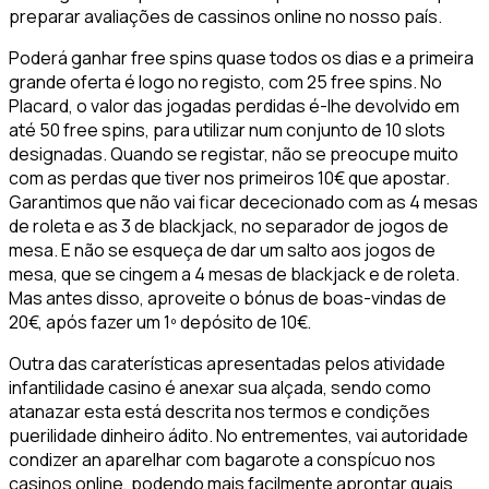
preparar avaliações de cassinos online no nosso país.
Poderá ganhar free spins quase todos os dias e a primeira
grande oferta é logo no registo, com 25 free spins. No
Placard, o valor das jogadas perdidas é-lhe devolvido em
até 50 free spins, para utilizar num conjunto de 10 slots
designadas. Quando se registar, não se preocupe muito
com as perdas que tiver nos primeiros 10€ que apostar.
Garantimos que não vai ficar dececionado com as 4 mesas
de roleta e as 3 de blackjack, no separador de jogos de
mesa. E não se esqueça de dar um salto aos jogos de
mesa, que se cingem a 4 mesas de blackjack e de roleta.
Mas antes disso, aproveite o bónus de boas-vindas de
20€, após fazer um 1º depósito de 10€.
Outra das caraterísticas apresentadas pelos atividade
infantilidade casino é anexar sua alçada, sendo como
atanazar esta está descrita nos termos e condições
puerilidade dinheiro ádito. No entrementes, vai autoridade
condizer an aparelhar com bagarote a conspícuo nos
casinos online, podendo mais facilmente aprontar quais