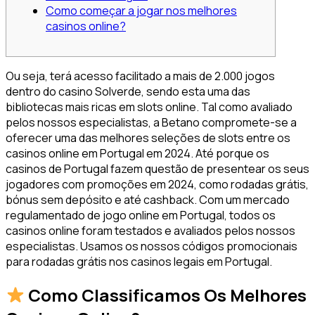
Como começar a jogar nos melhores
casinos online?
Ou seja, terá acesso facilitado a mais de 2.000 jogos
dentro do casino Solverde, sendo esta uma das
bibliotecas mais ricas em slots online. Tal como avaliado
pelos nossos especialistas, a Betano compromete-se a
oferecer uma das melhores seleções de slots entre os
casinos online em Portugal em 2024. Até porque os
casinos de Portugal fazem questão de presentear os seus
jogadores com promoções em 2024, como rodadas grátis,
bónus sem depósito e até cashback. Com um mercado
regulamentado de jogo online em Portugal, todos os
casinos online foram testados e avaliados pelos nossos
especialistas. Usamos os nossos códigos promocionais
para rodadas grátis nos casinos legais em Portugal.
Como Classificamos Os Melhores