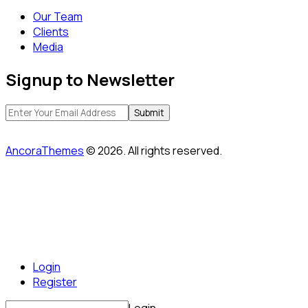
Our Team
Clients
Media
Signup to Newsletter
AncoraThemes
© 2026. All rights reserved.
Login
Register
Login