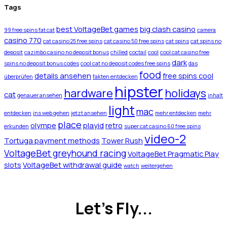
Tags
best VoltageBet games
big clash casino
99 free spins fat cat
camera
casino 770
cat casino 25 free spins
cat casino 50 free spins
cat spins
cat spins no
deposit
cazimbo casino no deposit bonus
chilled
coctail
cool
cool cat casino free
dark
spins no deposit bonus codes
cool cat no deposit codes free spins
das
food
details ansehen
free spins cool
überprüfen
fakten entdecken
hipster
hardware
holidays
cat
genauer ansehen
inhalt
light
mac
entdecken
ins web gehen
jetzt ansehen
mehr entdecken
mehr
place
olympe
playid
retro
erkunden
super cat casino 60 free spins
video-2
Tortuga payment methods
Tower Rush
VoltageBet greyhound racing
VoltageBet Pragmatic Play
slots
VoltageBet withdrawal guide
watch
weitergehen
Let's Fly...