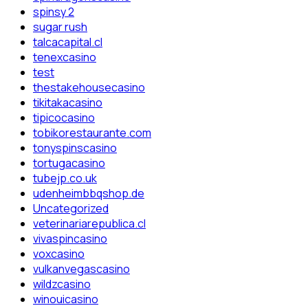
spinsy 2
sugar rush
talcacapital.cl
tenexcasino
test
thestakehousecasino
tikitakacasino
tipicocasino
tobikorestaurante.com
tonyspinscasino
tortugacasino
tubejp.co.uk
udenheimbbqshop.de
Uncategorized
veterinariarepublica.cl
vivaspincasino
voxcasino
vulkanvegascasino
wildzcasino
winouicasino