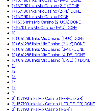
1) 157190 links Mix Casino (1-HU) DONE
1) 157190 links Mix Casino (2-FI) DONE
1) 157190 links Mix Casino (2-PL) DONE
1) 157190 links Mix Casino DONE
1) 1595 links Mix Casino (2-USA) DONE
1) 1670 links Mix Casino (1-AU) DONE
10
10) 641286 links Mix Casino (1-UK) DONE
10) 641286 links Mix Casino (2-UK) DONE
10) 641286 links Mix Casino (3-NL) DONE
10) 641286 links Mix Casino (4-DE) DONE
10) 641286 links Mix Casino (6-SE) (1) DONE
11
12
13
14
17
2
2) 157190 links Mix Casino (1-FR-DE-GR)
2) 157190 links Mix Casino (1-FR-DE-GR) DONE
2) 157190 links Mix Casino (1-GR)1