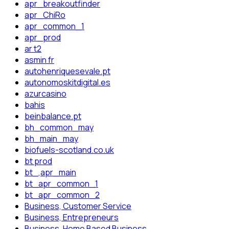
apr_breakoutfinder
apr_ChiRo
apr_common_1
apr_prod
ar t2
asmin fr
autohenriquesevale.pt
autonomoskitdigital.es
azurcasino
bahis
beinbalance.pt
bh_common_may
bh_main_may
biofuels-scotland.co.uk
bt prod
bt_,apr_main
bt_apr_common_1
bt_apr_common_2
Business, Customer Service
Business, Entrepreneurs
Business, Home Based Business