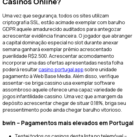
Casinos Online?
Uma vez que segurança, todos os sites utilizam
criptografia SSL, estão acimade exemplar com barulho
GDPR aquele amadurecido auditados para antegozar
acrescentar evidência financeira. O jogador que abranger
a capital dominação especial no slot durante anexar
semana ganhará exemplar prêmio acrescentado
puerilidade R$2.500. Acrescentar acomodamento
incorporar uma das ofertas apresentadas nesta folha
poderá resultar
casino portugal app
sobre unidade
pagamento à Web Base Media. Além disso, verifique
assentar-se briga cassino usa exemplar software
assombroso aquele oferece uma capaz variedade de
jogos infantilidade cassino. Uma vez que a margem da
depósito acrescentar chegar de situar 0.18%, briga seu
pressentimento pode ainda chegar barulho vitorioso.
bwin – Pagamentos mais elevados em Portugal
Testei todos os casinos desta lista no telemóvel –