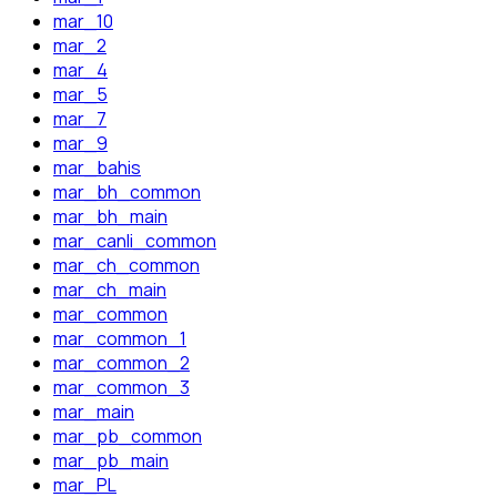
mar_10
mar_2
mar_4
mar_5
mar_7
mar_9
mar_bahis
mar_bh_common
mar_bh_main
mar_canli_common
mar_ch_common
mar_ch_main
mar_common
mar_common_1
mar_common_2
mar_common_3
mar_main
mar_pb_common
mar_pb_main
mar_PL