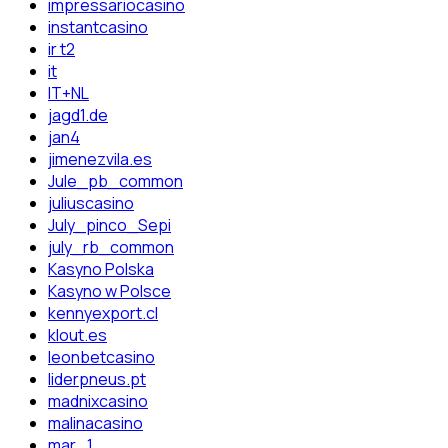
impressariocasino
instantcasino
ir t2
it
IT+NL
jagd1.de
jan4
jimenezvila.es
Jule_pb_common
juliuscasino
July_pinco_Sepi
july_rb_common
Kasyno Polska
Kasyno w Polsce
kennyexport.cl
klout.es
leonbetcasino
liderpneus.pt
madnixcasino
malinacasino
mar_1