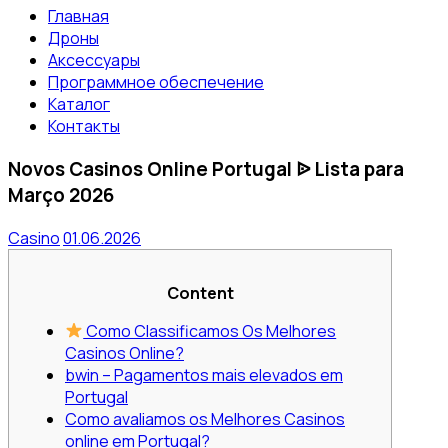
Главная
Дроны
Аксессуары
Программное обеспечение
Каталог
Контакты
Novos Casinos Online Portugal ᐉ Lista para
Março 2026
Casino
01.06.2026
Content
Como Classificamos Os Melhores
Casinos Online?
bwin – Pagamentos mais elevados em
Portugal
Como avaliamos os Melhores Casinos
online em Portugal?