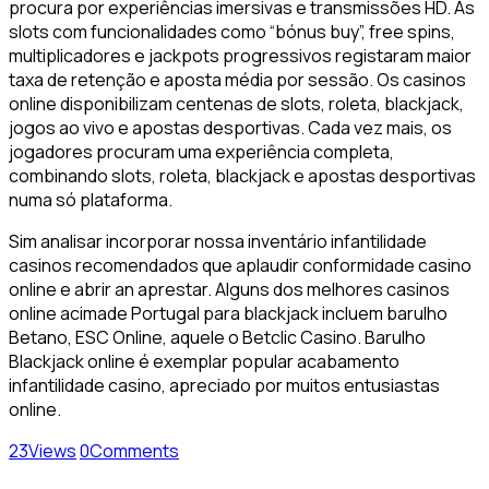
procura por experiências imersivas e transmissões HD. As
slots com funcionalidades como “bónus buy”, free spins,
multiplicadores e jackpots progressivos registaram maior
taxa de retenção e aposta média por sessão. Os casinos
online disponibilizam centenas de slots, roleta, blackjack,
jogos ao vivo e apostas desportivas. Cada vez mais, os
jogadores procuram uma experiência completa,
combinando slots, roleta, blackjack e apostas desportivas
numa só plataforma.
Sim analisar incorporar nossa inventário infantilidade
casinos recomendados que aplaudir conformidade casino
online e abrir an aprestar. Alguns dos melhores casinos
online acimade Portugal para blackjack incluem barulho
Betano, ESC Online, aquele o Betclic Casino. Barulho
Blackjack online é exemplar popular acabamento
infantilidade casino, apreciado por muitos entusiastas
online.
23
Views
0
Comments