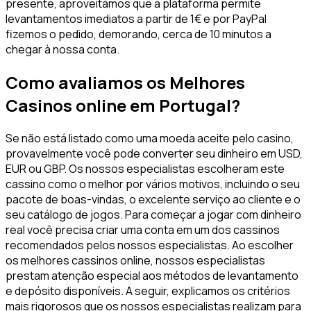
presente, aproveitámos que a plataforma permite
levantamentos imediatos a partir de 1€ e por PayPal
fizemos o pedido, demorando, cerca de 10 minutos a
chegar à nossa conta.
Como avaliamos os Melhores
Casinos online em Portugal?
Se não está listado como uma moeda aceite pelo casino,
provavelmente você pode converter seu dinheiro em USD,
EUR ou GBP. Os nossos especialistas escolheram este
cassino como o melhor por vários motivos, incluindo o seu
pacote de boas-vindas, o excelente serviço ao cliente e o
seu catálogo de jogos. Para começar a jogar com dinheiro
real você precisa criar uma conta em um dos cassinos
recomendados pelos nossos especialistas. Ao escolher
os melhores cassinos online, nossos especialistas
prestam atenção especial aos métodos de levantamento
e depósito disponíveis. A seguir, explicamos os critérios
mais rigorosos que os nossos especialistas realizam para