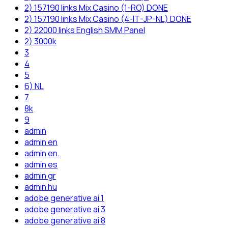
2) 157190 links Mix Casino (1-RO) DONE
2) 157190 links Mix Casino (4-IT-JP-NL) DONE
2) 22000 links English SMM Panel
2) 3000k
3
4
5
6) NL
7
8k
9
admin
admin en
admin en.
admin es
admin gr
admin hu
adobe generative ai 1
adobe generative ai 3
adobe generative ai 8