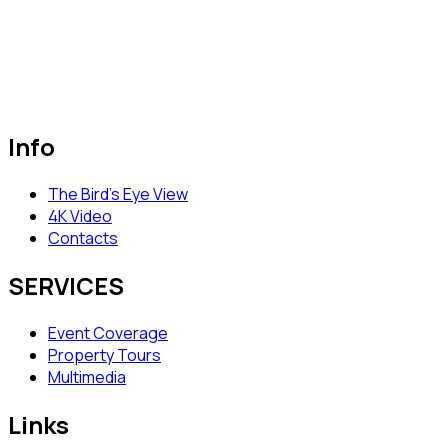
Info
The Bird’s Eye View
4K Video
Contacts
SERVICES
Event Coverage
Property Tours
Multimedia
Links