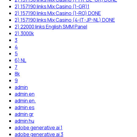
2) 157190 links Mix Casino (1-GR)1
2) 157190 links Mix Casino (1-RO) DONE
2) 157190 links Mix Casino (4-IT-JP-NL) DONE
2) 22000 links English SMM Panel
2) 3000k
3
4
5
6) NL
7
8k
9
admin
admin en
admin en.
admin es
admin gr
admin hu
adobe generative ai 1
adobe generative ai 3