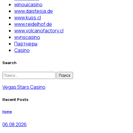
winouicasino
www.daistesja.de
www.kuss.cl
www.reidelhof.de
www.volcanofactory.cl
wynscasino
Партнеры
Сasino
Search
Найти:
Vegas Stars Casino
Recent Posts
Home
06.08.2026