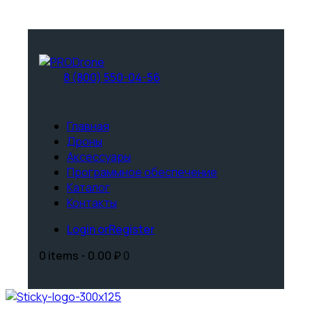
8 (800) 550-04-56
Главная
Дроны
Аксессуары
Программное обеспечение
Каталог
Контакты
Login or
Register
0 items
-
0.00 ₽
0