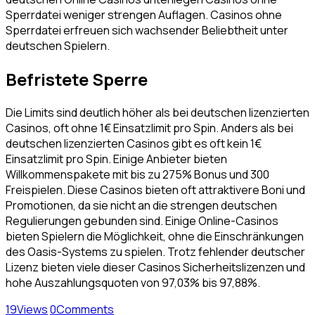
Sperrdatei weniger strengen Auflagen. Casinos ohne
Sperrdatei erfreuen sich wachsender Beliebtheit unter
deutschen Spielern.
Befristete Sperre
Die Limits sind deutlich höher als bei deutschen lizenzierten
Casinos, oft ohne 1€ Einsatzlimit pro Spin. Anders als bei
deutschen lizenzierten Casinos gibt es oft kein 1€
Einsatzlimit pro Spin. Einige Anbieter bieten
Willkommenspakete mit bis zu 275% Bonus und 300
Freispielen. Diese Casinos bieten oft attraktivere Boni und
Promotionen, da sie nicht an die strengen deutschen
Regulierungen gebunden sind. Einige Online-Casinos
bieten Spielern die Möglichkeit, ohne die Einschränkungen
des Oasis-Systems zu spielen. Trotz fehlender deutscher
Lizenz bieten viele dieser Casinos Sicherheitslizenzen und
hohe Auszahlungsquoten von 97,03% bis 97,88%.
19
Views
0
Comments