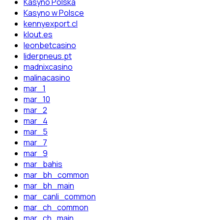
Kasyno Polska
Kasyno w Polsce
kennyexport.cl
klout.es
leonbetcasino
liderpneus.pt
madnixcasino
malinacasino
mar_1
mar_10
mar_2
mar_4
mar_5
mar_7
mar_9
mar_bahis
mar_bh_common
mar_bh_main
mar_canli_common
mar_ch_common
mar_ch_main