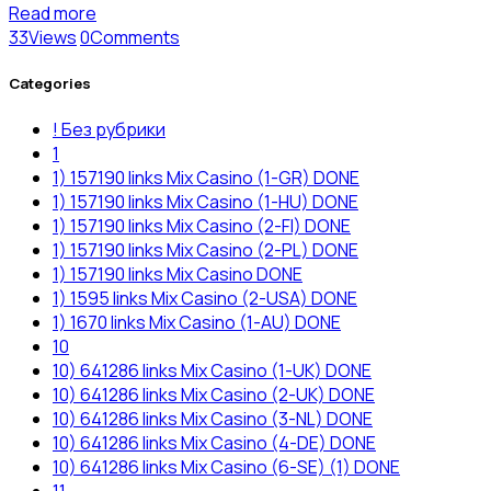
Read more
33
Views
0
Comments
Categories
! Без рубрики
1
1) 157190 links Mix Casino (1-GR) DONE
1) 157190 links Mix Casino (1-HU) DONE
1) 157190 links Mix Casino (2-FI) DONE
1) 157190 links Mix Casino (2-PL) DONE
1) 157190 links Mix Casino DONE
1) 1595 links Mix Casino (2-USA) DONE
1) 1670 links Mix Casino (1-AU) DONE
10
10) 641286 links Mix Casino (1-UK) DONE
10) 641286 links Mix Casino (2-UK) DONE
10) 641286 links Mix Casino (3-NL) DONE
10) 641286 links Mix Casino (4-DE) DONE
10) 641286 links Mix Casino (6-SE) (1) DONE