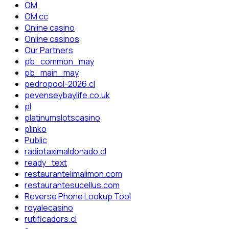
OM
OM cc
Online casino
Online casinos
Our Partners
pb_common_may
pb_main_may
pedropool-2026.cl
pevenseybaylife.co.uk
pl
platinumslotscasino
plinko
Public
radiotaximaldonado.cl
ready_text
restaurantelimalimon.com
restaurantesucellus.com
Reverse Phone Lookup Tool
royalecasino
rutificadors.cl