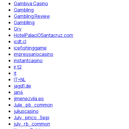
Gambiva Casino
Gambling
Gambling Review
Gamblling
Gry
HotelPalaciOSantacruz.com
icdt.cl
icefishinggame
impressariocasino
instantcasino
ir t2
it
IT+NL
jagd1.de
jan4
jimenezvila.es
Jule_pb_common
juliuscasino
July_pinco_Sepi
july_rb_common