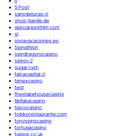
s
S Post
sanodelucas.cl
shop-tiande.de
skincaressthlm.com
sl
soriavacaciones.es
Spinathlon
spindragonscasino
spinsy 2
sugar rush
talcacapital.cl
tenexcasino
test
thestakehousecasino
tikitakacasino
tipicocasino
tobikorestaurante.com
tonyspinscasino
tortugacasino
tubejp.co.uk