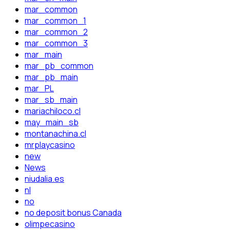
mar_common
mar_common_1
mar_common_2
mar_common_3
mar_main
mar_pb_common
mar_pb_main
mar_PL
mar_sb_main
mariachiloco.cl
may_main_sb
montanachina.cl
mrplaycasino
new
News
niudalia.es
nl
no
no deposit bonus Canada
olimpecasino