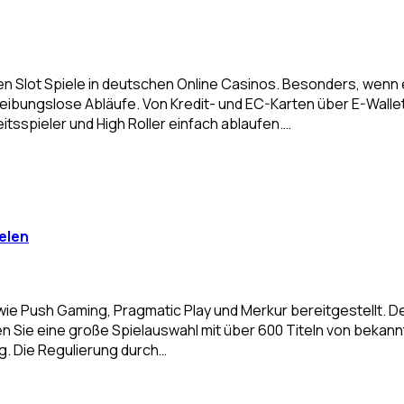
enen Slot Spiele in deutschen Online Casinos. Besonders, we
reibungslose Abläufe. Von Kredit- und EC-Karten über E-Wallets
itsspieler und High Roller einfach ablaufen.…
ielen
ie Push Gaming, Pragmatic Play und Merkur bereitgestellt. Der
 Sie eine große Spielauswahl mit über 600 Titeln von bekann
ag. Die Regulierung durch…