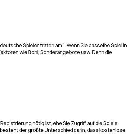
utsche Spieler traten am 1. Wenn Sie dasselbe Spiel in
 Faktoren wie Boni, Sonderangebote usw. Denn die
egistrierung nötig ist, ehe Sie Zugriff auf die Spiele
 besteht der größte Unterschied darin, dass kostenlose