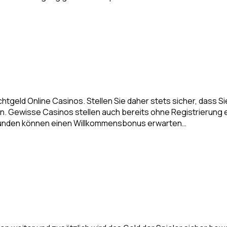
geld Online Casinos. Stellen Sie daher stets sicher, dass Sie
. Gewisse Casinos stellen auch bereits ohne Registrierung ein
eukunden können einen Willkommensbonus erwarten…