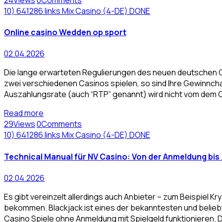
10) 641286 links Mix Casino (4-DE) DONE
Online casino Wedden op sport
02.04.2026
Die lange erwarteten Regulierungen des neuen deutschen Gl
zwei verschiedenen Casinos spielen, so sind Ihre Gewinnch
Auszahlungsrate (auch “RTP” genannt) wird nicht vom dem Ca
Read more
29
Views
0
Comments
10) 641286 links Mix Casino (4-DE) DONE
Technical Manual für NV Casino: Von der Anmeldung bi
02.04.2026
Es gibt vereinzelt allerdings auch Anbieter – zum Beispiel Kr
bekommen. Blackjack ist eines der bekanntesten und beliebt
Casino Spiele ohne Anmeldung mit Spielgeld funktionieren.