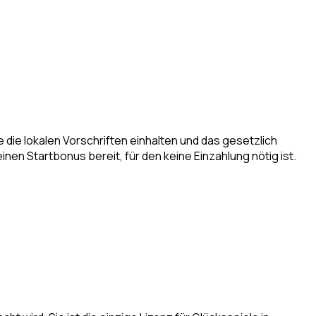
 die lokalen Vorschriften einhalten und das gesetzlich
en Startbonus bereit, für den keine Einzahlung nötig ist.