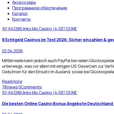
Аксессуары
Программное обеспечение
Каталог
Контакты
10) 641286 links Mix Casino (4-DE) DONE
8 Echtgeld Casinos im Test 2026: Sicher einzahlen & g
02.04.2026
Mittlerweile kann jedoch auch PayPal bei vielen Glücksspiel
unterwegs, was vor allem mit einigen US-Gesetzen zur Verhi
Gebühren für den Einsatz im Ausland, sowie bei Glücksspie
Read more
78
Views
0
Comments
10) 641286 links Mix Casino (4-DE) DONE
Die besten Online Casino Bonus Angebote Deutschland