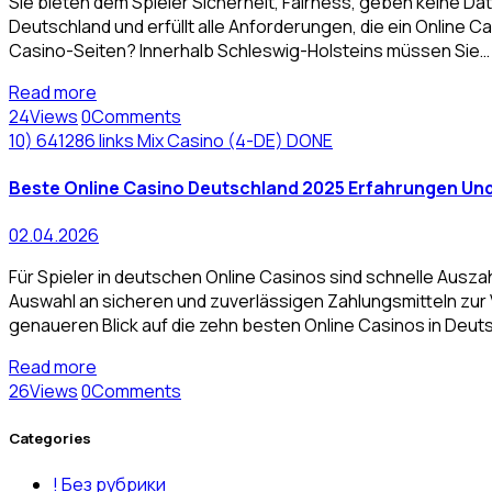
Sie bieten dem Spieler Sicherheit, Fairness, geben keine Date
Deutschland und erfüllt alle Anforderungen, die ein Online 
Casino-Seiten? Innerhalb Schleswig-Holsteins müssen Sie…
Read more
24
Views
0
Comments
10) 641286 links Mix Casino (4-DE) DONE
Beste Online Casino Deutschland 2025 Erfahrungen Und
02.04.2026
Für Spieler in deutschen Online Casinos sind schnelle Ausz
Auswahl an sicheren und zuverlässigen Zahlungsmitteln zur 
genaueren Blick auf die zehn besten Online Casinos in Deuts
Read more
26
Views
0
Comments
Categories
! Без рубрики