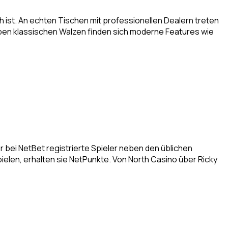
h ist. An echten Tischen mit professionellen Dealern treten
Neben klassischen Walzen finden sich moderne Features wie
r bei NetBet registrierte Spieler neben den üblichen
pielen, erhalten sie NetPunkte. Von North Casino über Ricky