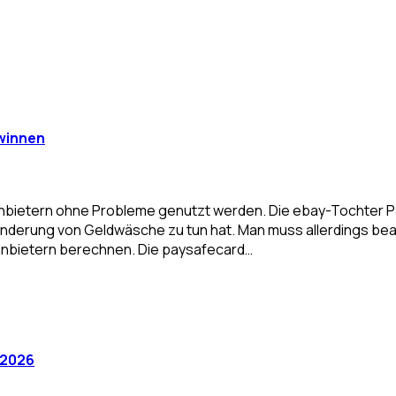
ewinnen
anbietern ohne Probleme genutzt werden. Die ebay-Tochter Pay
nderung von Geldwäsche zu tun hat. Man muss allerdings beac
lanbietern berechnen. Die paysafecard…
 2026