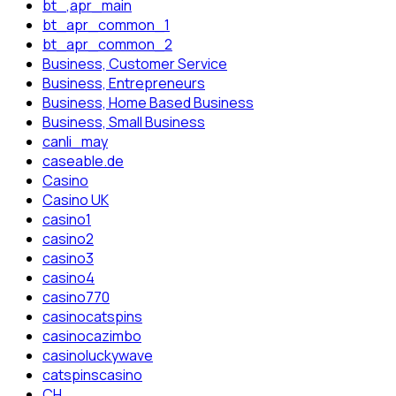
bt_,apr_main
bt_apr_common_1
bt_apr_common_2
Business, Customer Service
Business, Entrepreneurs
Business, Home Based Business
Business, Small Business
canli_may
caseable.de
Casino
Casino UK
casino1
casino2
casino3
casino4
casino770
casinocatspins
casinocazimbo
casinoluckywave
catspinscasino
CH