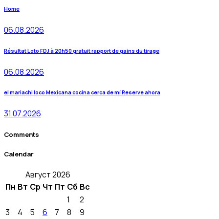
Home
06.08.2026
Résultat Loto FDJ à 20h50 gratuit rapport de gains du tirage
06.08.2026
el mariachi loco Mexicana cocina cerca de mí Reserve ahora
31.07.2026
Comments
Calendar
Август 2026
Пн
Вт
Ср
Чт
Пт
Сб
Вс
1
2
3
4
5
6
7
8
9