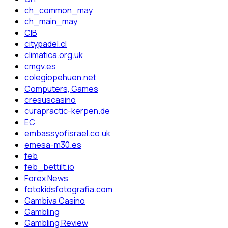
ch_common_may
ch_main_may
CIB
citypadel.cl
climatica.org.uk
cmgv.es
colegiopehuen.net
Computers, Games
cresuscasino
curapractic-kerpen.de
EC
embassyofisrael.co.uk
emesa-m30.es
feb
feb_bettilt.io
Forex News
fotokidsfotografia.com
Gambiva Casino
Gambling
Gambling Review