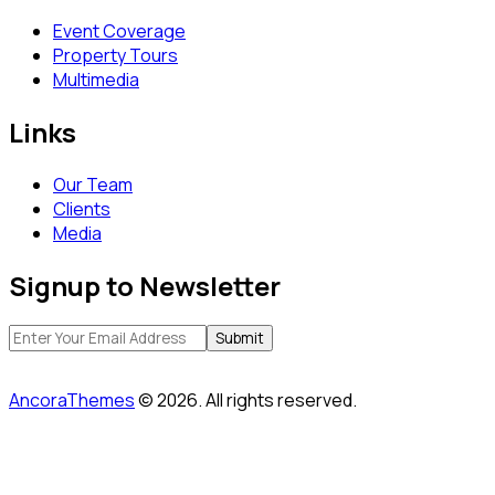
Event Coverage
Property Tours
Multimedia
Links
Our Team
Clients
Media
Signup to Newsletter
AncoraThemes
© 2026. All rights reserved.