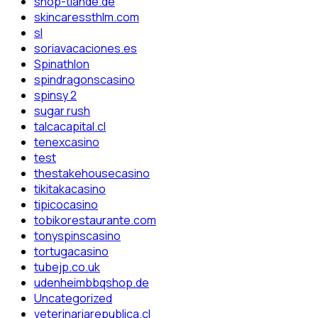
shop-tiande.de
skincaressthlm.com
sl
soriavacaciones.es
Spinathlon
spindragonscasino
spinsy 2
sugar rush
talcacapital.cl
tenexcasino
test
thestakehousecasino
tikitakacasino
tipicocasino
tobikorestaurante.com
tonyspinscasino
tortugacasino
tubejp.co.uk
udenheimbbqshop.de
Uncategorized
veterinariarepublica.cl