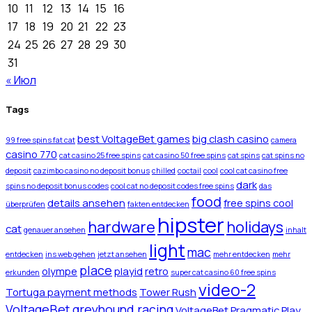
10
11
12
13
14
15
16
17
18
19
20
21
22
23
24
25
26
27
28
29
30
31
« Июл
Tags
best VoltageBet games
big clash casino
99 free spins fat cat
camera
casino 770
cat casino 25 free spins
cat casino 50 free spins
cat spins
cat spins no
deposit
cazimbo casino no deposit bonus
chilled
coctail
cool
cool cat casino free
dark
spins no deposit bonus codes
cool cat no deposit codes free spins
das
food
details ansehen
free spins cool
überprüfen
fakten entdecken
hipster
hardware
holidays
cat
genauer ansehen
inhalt
light
mac
entdecken
ins web gehen
jetzt ansehen
mehr entdecken
mehr
place
olympe
playid
retro
erkunden
super cat casino 60 free spins
video-2
Tortuga payment methods
Tower Rush
VoltageBet greyhound racing
VoltageBet Pragmatic Play