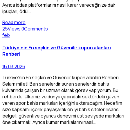
Ayrıca iddaa platformlarını nasıl karar vereceğinize dair
ipuçları, ödül…
Read more
25
Views
0
Comments
feb
Türkiye’nin En seçkin ve Güvenilir kupon alanları
Rehberi
16.03.2026
Türkiye’nin En seçkin ve Güvenilir kupon alanları Rehberi
Selam millet! Ben senelerdir süren senelerdir bahis
kulvarında çalışan bir uzman olarak görev yapıyorum. Bu
rehberde, ülkemiz ve dünya çapındaki sektördeki güven
veren spor bahis markaları içeriğini aktaracağım. Hedefim
size kapsamlı içerik paylaşarak en iyi bahis siteleri lisans
belgeli, güvenli ve oyuncu deneyimi üst seviyede markaları
öne çıkarmak. Ayrıca kumar markalarını nasıl…