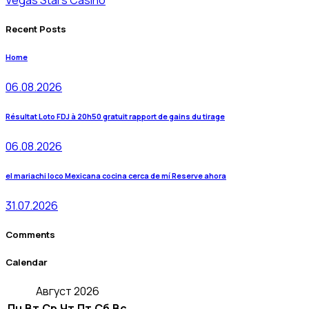
Recent Posts
Home
06.08.2026
Résultat Loto FDJ à 20h50 gratuit rapport de gains du tirage
06.08.2026
el mariachi loco Mexicana cocina cerca de mí Reserve ahora
31.07.2026
Comments
Calendar
Август 2026
Пн
Вт
Ср
Чт
Пт
Сб
Вс