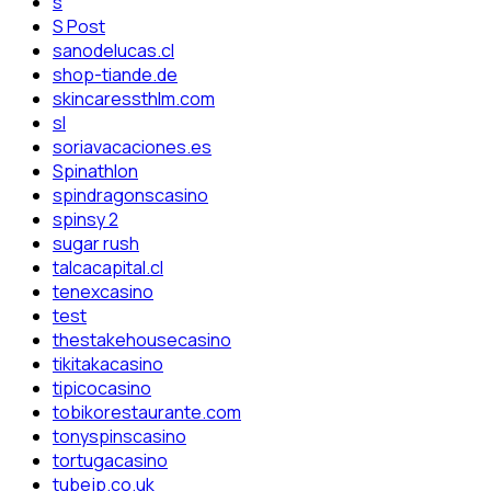
s
S Post
sanodelucas.cl
shop-tiande.de
skincaressthlm.com
sl
soriavacaciones.es
Spinathlon
spindragonscasino
spinsy 2
sugar rush
talcacapital.cl
tenexcasino
test
thestakehousecasino
tikitakacasino
tipicocasino
tobikorestaurante.com
tonyspinscasino
tortugacasino
tubejp.co.uk