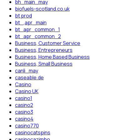
bh_main_may
biofuels-scotland.co.uk
bt prod
bt_,apr_main
bt_apr_common_1
bt_apr_common_2
Business, Customer Service
Business, Entrepreneurs
Business, Home Based Business
Business, Small Business
canli_may
caseable.de
Casino
Casino UK
casino1
casino2
casino3
casino4
casino770
casinocatspins
casinocazimbo