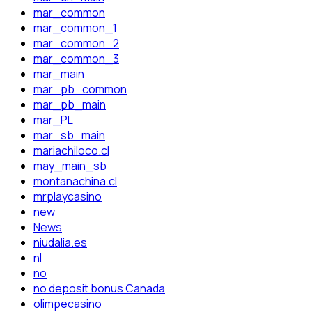
mar_common
mar_common_1
mar_common_2
mar_common_3
mar_main
mar_pb_common
mar_pb_main
mar_PL
mar_sb_main
mariachiloco.cl
may_main_sb
montanachina.cl
mrplaycasino
new
News
niudalia.es
nl
no
no deposit bonus Canada
olimpecasino