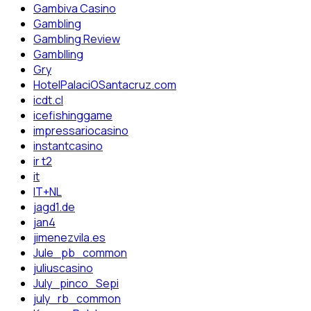
Gambiva Casino
Gambling
Gambling Review
Gamblling
Gry
HotelPalaciOSantacruz.com
icdt.cl
icefishinggame
impressariocasino
instantcasino
ir t2
it
IT+NL
jagd1.de
jan4
jimenezvila.es
Jule_pb_common
juliuscasino
July_pinco_Sepi
july_rb_common