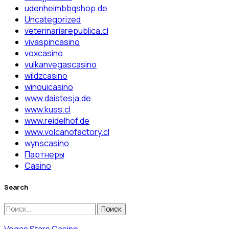
udenheimbbqshop.de
Uncategorized
veterinariarepublica.cl
vivaspincasino
voxcasino
vulkanvegascasino
wildzcasino
winouicasino
www.daistesja.de
www.kuss.cl
www.reidelhof.de
www.volcanofactory.cl
wynscasino
Партнеры
Сasino
Search
Найти:
Vegas Stars Casino