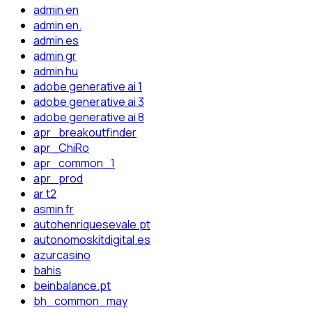
admin en
admin en.
admin es
admin gr
admin hu
adobe generative ai 1
adobe generative ai 3
adobe generative ai 8
apr_breakoutfinder
apr_ChiRo
apr_common_1
apr_prod
ar t2
asmin fr
autohenriquesevale.pt
autonomoskitdigital.es
azurcasino
bahis
beinbalance.pt
bh_common_may