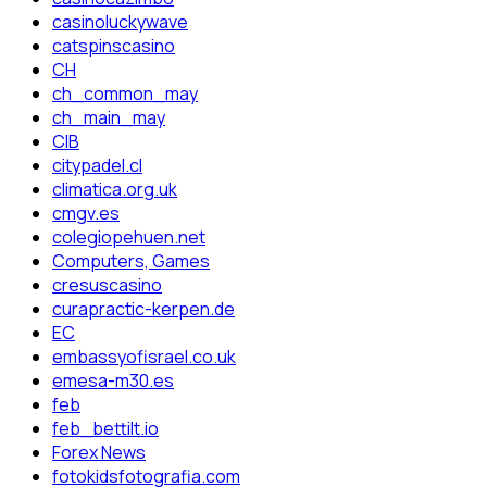
casinoluckywave
catspinscasino
CH
ch_common_may
ch_main_may
CIB
citypadel.cl
climatica.org.uk
cmgv.es
colegiopehuen.net
Computers, Games
cresuscasino
curapractic-kerpen.de
EC
embassyofisrael.co.uk
emesa-m30.es
feb
feb_bettilt.io
Forex News
fotokidsfotografia.com