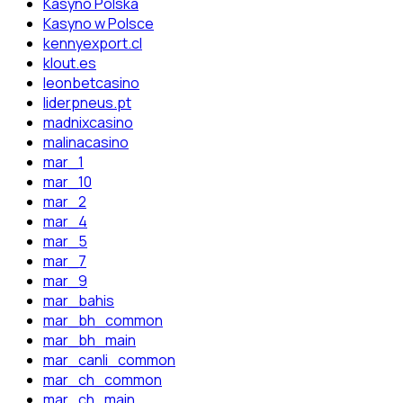
Kasyno Polska
Kasyno w Polsce
kennyexport.cl
klout.es
leonbetcasino
liderpneus.pt
madnixcasino
malinacasino
mar_1
mar_10
mar_2
mar_4
mar_5
mar_7
mar_9
mar_bahis
mar_bh_common
mar_bh_main
mar_canli_common
mar_ch_common
mar_ch_main