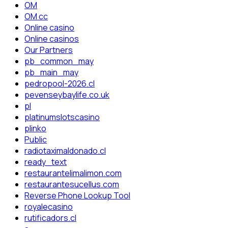
OM
OM cc
Online casino
Online casinos
Our Partners
pb_common_may
pb_main_may
pedropool-2026.cl
pevenseybaylife.co.uk
pl
platinumslotscasino
plinko
Public
radiotaximaldonado.cl
ready_text
restaurantelimalimon.com
restaurantesucellus.com
Reverse Phone Lookup Tool
royalecasino
rutificadors.cl