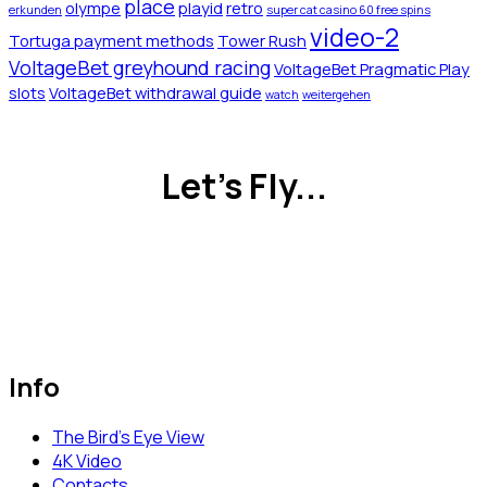
place
olympe
playid
retro
erkunden
super cat casino 60 free spins
video-2
Tortuga payment methods
Tower Rush
VoltageBet greyhound racing
VoltageBet Pragmatic Play
slots
VoltageBet withdrawal guide
watch
weitergehen
Let's Fly...
Info
The Bird’s Eye View
4K Video
Contacts