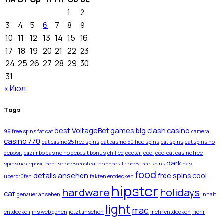
1
2
3
4
5
6
7
8
9
10
11
12
13
14
15
16
17
18
19
20
21
22
23
24
25
26
27
28
29
30
31
« Июл
Tags
best VoltageBet games
big clash casino
99 free spins fat cat
camera
casino 770
cat casino 25 free spins
cat casino 50 free spins
cat spins
cat spins no
deposit
cazimbo casino no deposit bonus
chilled
coctail
cool
cool cat casino free
dark
spins no deposit bonus codes
cool cat no deposit codes free spins
das
food
details ansehen
free spins cool
überprüfen
fakten entdecken
hipster
hardware
holidays
cat
genauer ansehen
inhalt
light
mac
entdecken
ins web gehen
jetzt ansehen
mehr entdecken
mehr