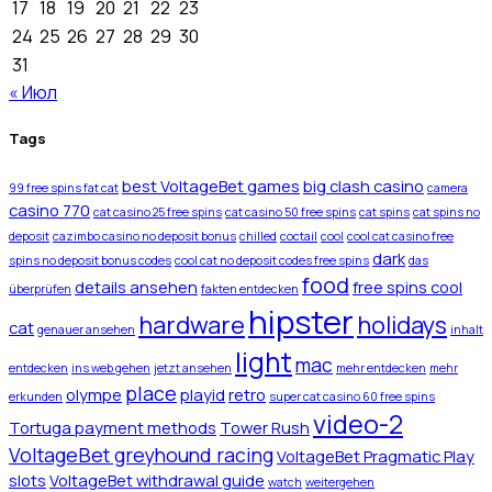
17
18
19
20
21
22
23
24
25
26
27
28
29
30
31
« Июл
Tags
best VoltageBet games
big clash casino
99 free spins fat cat
camera
casino 770
cat casino 25 free spins
cat casino 50 free spins
cat spins
cat spins no
deposit
cazimbo casino no deposit bonus
chilled
coctail
cool
cool cat casino free
dark
spins no deposit bonus codes
cool cat no deposit codes free spins
das
food
details ansehen
free spins cool
überprüfen
fakten entdecken
hipster
hardware
holidays
cat
genauer ansehen
inhalt
light
mac
entdecken
ins web gehen
jetzt ansehen
mehr entdecken
mehr
place
olympe
playid
retro
erkunden
super cat casino 60 free spins
video-2
Tortuga payment methods
Tower Rush
VoltageBet greyhound racing
VoltageBet Pragmatic Play
slots
VoltageBet withdrawal guide
watch
weitergehen