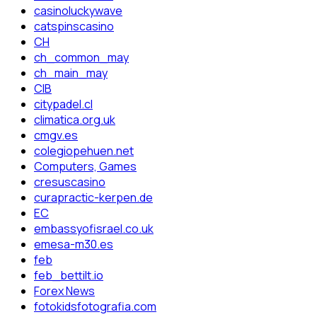
casinoluckywave
catspinscasino
CH
ch_common_may
ch_main_may
CIB
citypadel.cl
climatica.org.uk
cmgv.es
colegiopehuen.net
Computers, Games
cresuscasino
curapractic-kerpen.de
EC
embassyofisrael.co.uk
emesa-m30.es
feb
feb_bettilt.io
Forex News
fotokidsfotografia.com