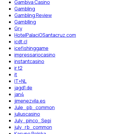
Gambiva Casino
Gambling
Gambling Review
Gamblling
Gry
HotelPalaciOSantacruz.com
icdt.cl
icefishinggame
impressariocasino
instantcasino
ir t2
it
IT+NL
jagd1.de
jan4
jimenezvila.es
Jule_pb_common
juliuscasino
July_pinco_Sepi
july_rb_common
Kasyno Polska