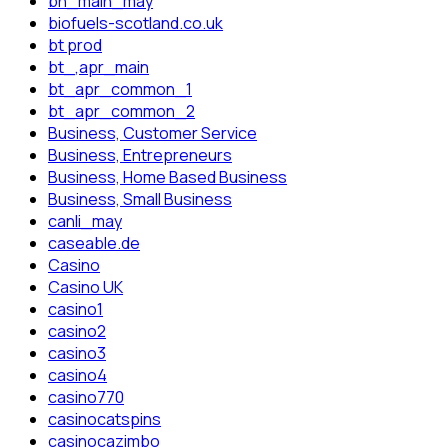
bh_main_may
biofuels-scotland.co.uk
bt prod
bt_,apr_main
bt_apr_common_1
bt_apr_common_2
Business, Customer Service
Business, Entrepreneurs
Business, Home Based Business
Business, Small Business
canli_may
caseable.de
Casino
Casino UK
casino1
casino2
casino3
casino4
casino770
casinocatspins
casinocazimbo