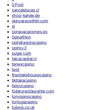
S Post
sanodelucas.cl
shop-tiande.de
skincaressthlm.com
sl
soriavacaciones.es
Spinathlon
spindragonscasino
spinsy 2
sugar rush
talcacapital.cl
tenexcasino
test
thestakehousecasino
tikitakacasino
tipicocasino
tobikorestaurante.com
tonyspinscasino
tortugacasino
tubejp.co.uk