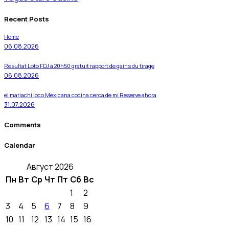
Recent Posts
Home
06.08.2026
Résultat Loto FDJ à 20h50 gratuit rapport de gains du tirage
06.08.2026
el mariachi loco Mexicana cocina cerca de mí Reserve ahora
31.07.2026
Comments
Calendar
Август 2026
Пн
Вт
Ср
Чт
Пт
Сб
Вс
1
2
3
4
5
6
7
8
9
10
11
12
13
14
15
16