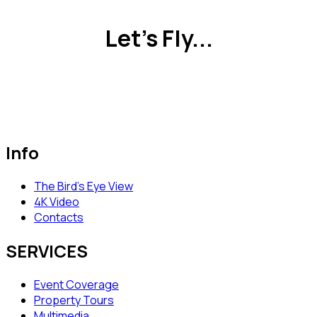
Let's Fly...
Info
The Bird’s Eye View
4K Video
Contacts
SERVICES
Event Coverage
Property Tours
Multimedia