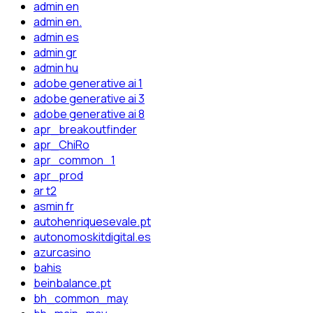
admin en
admin en.
admin es
admin gr
admin hu
adobe generative ai 1
adobe generative ai 3
adobe generative ai 8
apr_breakoutfinder
apr_ChiRo
apr_common_1
apr_prod
ar t2
asmin fr
autohenriquesevale.pt
autonomoskitdigital.es
azurcasino
bahis
beinbalance.pt
bh_common_may