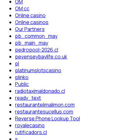
OM
OM cc
Online casino
Online casinos
Our Partners
pb_common_may
pb_main_may
pedropool-2026.cl
pevenseybaylife.co.uk
pl
platinumslotscasino
plinko
Public
radiotaximaldonado.cl
ready_text
restaurantelimalimon.com
restaurantesucellus.com
Reverse Phone Lookup Tool
royalecasino
rutificadors.cl
s