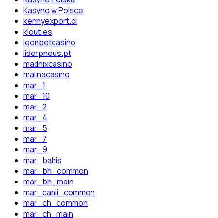
Kasyno w Polsce
kennyexport.cl
klout.es
leonbetcasino
liderpneus.pt
madnixcasino
malinacasino
mar_1
mar_10
mar_2
mar_4
mar_5
mar_7
mar_9
mar_bahis
mar_bh_common
mar_bh_main
mar_canli_common
mar_ch_common
mar_ch_main