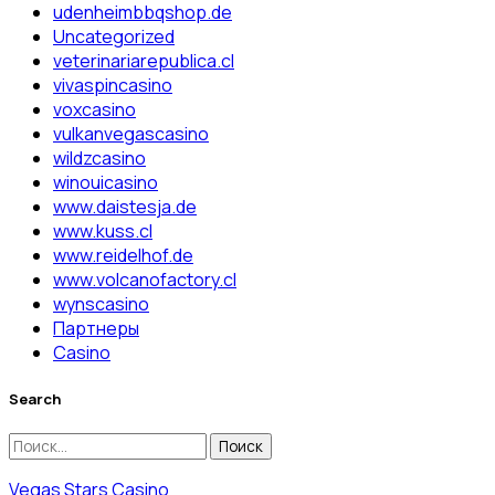
udenheimbbqshop.de
Uncategorized
veterinariarepublica.cl
vivaspincasino
voxcasino
vulkanvegascasino
wildzcasino
winouicasino
www.daistesja.de
www.kuss.cl
www.reidelhof.de
www.volcanofactory.cl
wynscasino
Партнеры
Сasino
Search
Найти:
Vegas Stars Casino