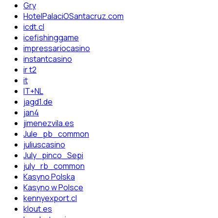
Gry
HotelPalaciOSantacruz.com
icdt.cl
icefishinggame
impressariocasino
instantcasino
ir t2
it
IT+NL
jagd1.de
jan4
jimenezvila.es
Jule_pb_common
juliuscasino
July_pinco_Sepi
july_rb_common
Kasyno Polska
Kasyno w Polsce
kennyexport.cl
klout.es