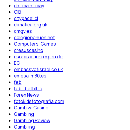
ch_main_may
CIB
citypadel.cl
climatica.org.uk
cmgv.es
colegiopehuen.net
Computers, Games
cresuscasino
curapractic-kerpen.de
EC
embassyofisrael.co.uk
emesa-m30.es
feb
feb_bettilt.io
Forex News
fotokidsfotografia.com
Gambiva Casino
Gambling
Gambling Review
Gamblling