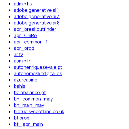
admin hu
adobe generative ai 1
adobe generative ai 3
adobe generative ai 8
apr_breakoutfinder
apr_ChiRo
apr_common_1
apr_prod
ar t2
asmin fr
autohenriquesevale.pt
autonomoskitdigital.es
azurcasino
bahis
beinbalance.pt
bh_common_may
bh_main_may
biofuels-scotland.co.uk
bt prod
bt_,apr_main