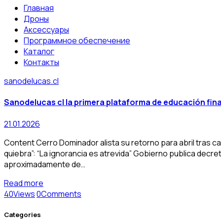
Главная
Дроны
Аксессуары
Программное обеспечение
Каталог
Контакты
sanodelucas.cl
Sanodelucas cl la primera plataforma de educación fina
21.01.2026
Content Cerro Dominador alista su retorno para abril tras cas
quiebra”: “La ignorancia es atrevida” Gobierno publica decr
aproximadamente de…
Read more
40
Views
0
Comments
Categories