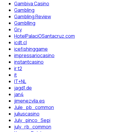
Gambiva Casino
Gambling
Gambling Review
Gamblling
Gry
HotelPalaciOSantacruz.com
icdt.cl
icefishinggame
impressariocasino
instantcasino
ir t2
it
IT+NL
jagd1.de
jan4
jimenezvila.es
Jule_pb_common
juliuscasino
July_pinco_Sepi
july_rb_common