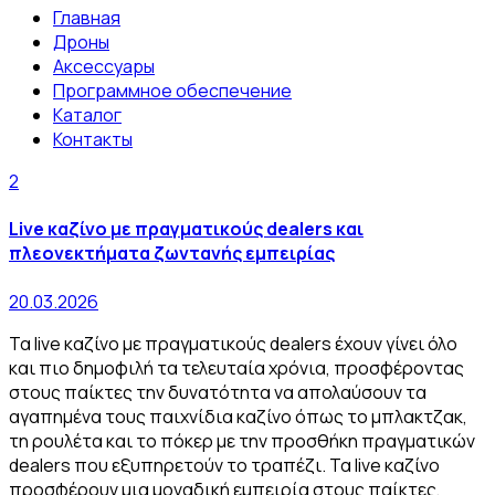
Главная
Дроны
Аксессуары
Программное обеспечение
Каталог
Контакты
2
Live καζίνο με πραγματικούς dealers και
πλεονεκτήματα ζωντανής εμπειρίας
20.03.2026
Τα live καζίνο με πραγματικούς dealers έχουν γίνει όλο
και πιο δημοφιλή τα τελευταία χρόνια, προσφέροντας
στους παίκτες την δυνατότητα να απολαύσουν τα
αγαπημένα τους παιχνίδια καζίνο όπως το μπλακτζακ,
τη ρουλέτα και το πόκερ με την προσθήκη πραγματικών
dealers που εξυπηρετούν το τραπέζι. Τα live καζίνο
προσφέρουν μια μοναδική εμπειρία στους παίκτες,