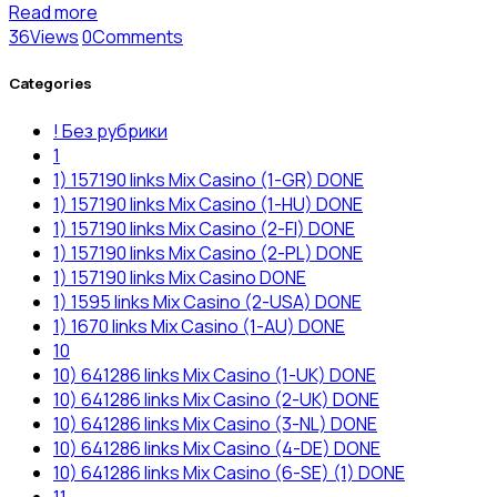
Read more
36
Views
0
Comments
Categories
! Без рубрики
1
1) 157190 links Mix Casino (1-GR) DONE
1) 157190 links Mix Casino (1-HU) DONE
1) 157190 links Mix Casino (2-FI) DONE
1) 157190 links Mix Casino (2-PL) DONE
1) 157190 links Mix Casino DONE
1) 1595 links Mix Casino (2-USA) DONE
1) 1670 links Mix Casino (1-AU) DONE
10
10) 641286 links Mix Casino (1-UK) DONE
10) 641286 links Mix Casino (2-UK) DONE
10) 641286 links Mix Casino (3-NL) DONE
10) 641286 links Mix Casino (4-DE) DONE
10) 641286 links Mix Casino (6-SE) (1) DONE
11