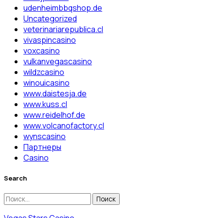
udenheimbbqshop.de
Uncategorized
veterinariarepublica.cl
vivaspincasino
voxcasino
vulkanvegascasino
wildzcasino
winouicasino
www.daistesja.de
www.kuss.cl
www.reidelhof.de
www.volcanofactory.cl
wynscasino
Партнеры
Сasino
Search
Найти:
Vegas Stars Casino