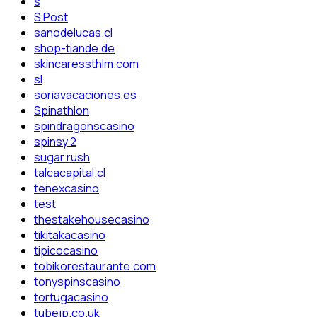
s
S Post
sanodelucas.cl
shop-tiande.de
skincaressthlm.com
sl
soriavacaciones.es
Spinathlon
spindragonscasino
spinsy 2
sugar rush
talcacapital.cl
tenexcasino
test
thestakehousecasino
tikitakacasino
tipicocasino
tobikorestaurante.com
tonyspinscasino
tortugacasino
tubejp.co.uk