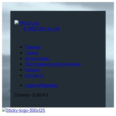
8 (800) 550-04-56
Главная
Дроны
Аксессуары
Программное обеспечение
Каталог
Контакты
Login or
Register
0 items
-
0.00 ₽
0