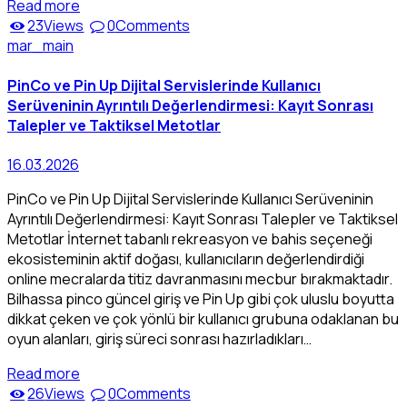
Read more
23
Views
0
Comments
mar_main
PinCo ve Pin Up Dijital Servislerinde Kullanıcı
Serüveninin Ayrıntılı Değerlendirmesi: Kayıt Sonrası
Talepler ve Taktiksel Metotlar
16.03.2026
PinCo ve Pin Up Dijital Servislerinde Kullanıcı Serüveninin
Ayrıntılı Değerlendirmesi: Kayıt Sonrası Talepler ve Taktiksel
Metotlar İnternet tabanlı rekreasyon ve bahis seçeneği
ekosisteminin aktif doğası, kullanıcıların değerlendirdiği
online mecralarda titiz davranmasını mecbur bırakmaktadır.
Bilhassa pinco güncel giriş ve Pin Up gibi çok uluslu boyutta
dikkat çeken ve çok yönlü bir kullanıcı grubuna odaklanan bu
oyun alanları, giriş süreci sonrası hazırladıkları…
Read more
26
Views
0
Comments