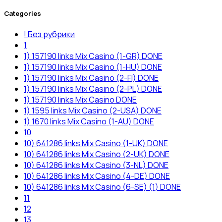
Categories
! Без рубрики
1
1) 157190 links Mix Casino (1-GR) DONE
1) 157190 links Mix Casino (1-HU) DONE
1) 157190 links Mix Casino (2-FI) DONE
1) 157190 links Mix Casino (2-PL) DONE
1) 157190 links Mix Casino DONE
1) 1595 links Mix Casino (2-USA) DONE
1) 1670 links Mix Casino (1-AU) DONE
10
10) 641286 links Mix Casino (1-UK) DONE
10) 641286 links Mix Casino (2-UK) DONE
10) 641286 links Mix Casino (3-NL) DONE
10) 641286 links Mix Casino (4-DE) DONE
10) 641286 links Mix Casino (6-SE) (1) DONE
11
12
13