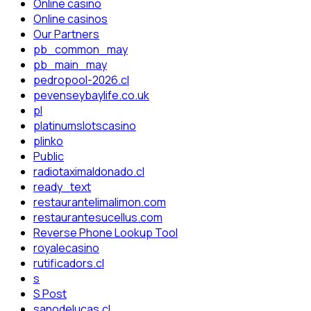
Online casino
Online casinos
Our Partners
pb_common_may
pb_main_may
pedropool-2026.cl
pevenseybaylife.co.uk
pl
platinumslotscasino
plinko
Public
radiotaximaldonado.cl
ready_text
restaurantelimalimon.com
restaurantesucellus.com
Reverse Phone Lookup Tool
royalecasino
rutificadors.cl
s
S Post
sanodelucas.cl