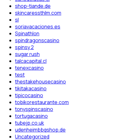
shop-tiande.de
skincaressthlm.com
sl
soriavacaciones.es
Spinathlon
spindragonscasino
spinsy 2
sugar rush
talcacapital.cl
tenexcasino
test
thestakehousecasino
tikitakacasino
tipicocasino
tobikorestaurante.com
tonyspinscasino
tortugacasino
tubejp.co.uk
udenheimbbqshop.de
Uncategorized