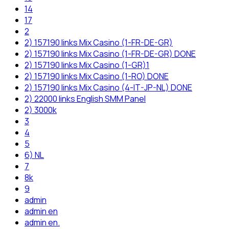
14
17
2
2) 157190 links Mix Casino (1-FR-DE-GR)
2) 157190 links Mix Casino (1-FR-DE-GR) DONE
2) 157190 links Mix Casino (1-GR)1
2) 157190 links Mix Casino (1-RO) DONE
2) 157190 links Mix Casino (4-IT-JP-NL) DONE
2) 22000 links English SMM Panel
2) 3000k
3
4
5
6) NL
7
8k
9
admin
admin en
admin en.