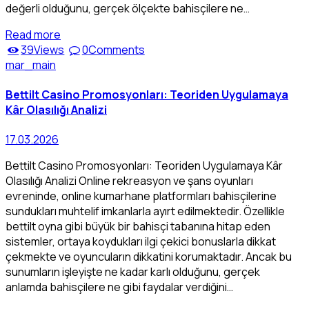
değerli olduğunu, gerçek ölçekte bahisçilere ne…
Read more
39
Views
0
Comments
mar_main
Bettilt Casino Promosyonları: Teoriden Uygulamaya
Kâr Olasılığı Analizi
17.03.2026
Bettilt Casino Promosyonları: Teoriden Uygulamaya Kâr
Olasılığı Analizi Online rekreasyon ve şans oyunları
evreninde, online kumarhane platformları bahisçilerine
sundukları muhtelif imkanlarla ayırt edilmektedir. Özellikle
bettilt oyna gibi büyük bir bahisçi tabanına hitap eden
sistemler, ortaya koydukları ilgi çekici bonuslarla dikkat
çekmekte ve oyuncuların dikkatini korumaktadır. Ancak bu
sunumların işleyişte ne kadar karlı olduğunu, gerçek
anlamda bahisçilere ne gibi faydalar verdiğini…