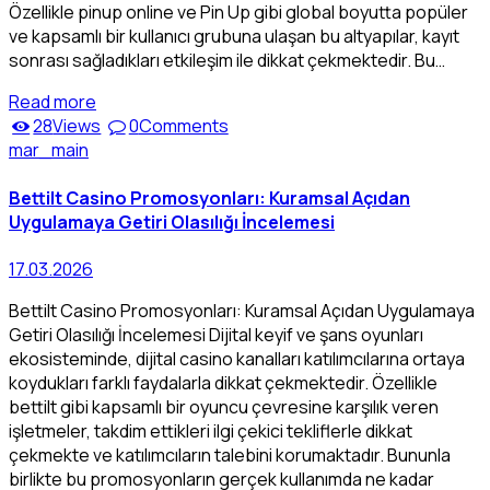
Özellikle pinup online ve Pin Up gibi global boyutta popüler
ve kapsamlı bir kullanıcı grubuna ulaşan bu altyapılar, kayıt
sonrası sağladıkları etkileşim ile dikkat çekmektedir. Bu…
Read more
28
Views
0
Comments
mar_main
Bettilt Casino Promosyonları: Kuramsal Açıdan
Uygulamaya Getiri Olasılığı İncelemesi
17.03.2026
Bettilt Casino Promosyonları: Kuramsal Açıdan Uygulamaya
Getiri Olasılığı İncelemesi Dijital keyif ve şans oyunları
ekosisteminde, dijital casino kanalları katılımcılarına ortaya
koydukları farklı faydalarla dikkat çekmektedir. Özellikle
bettilt gibi kapsamlı bir oyuncu çevresine karşılık veren
işletmeler, takdim ettikleri ilgi çekici tekliflerle dikkat
çekmekte ve katılımcıların talebini korumaktadır. Bununla
birlikte bu promosyonların gerçek kullanımda ne kadar