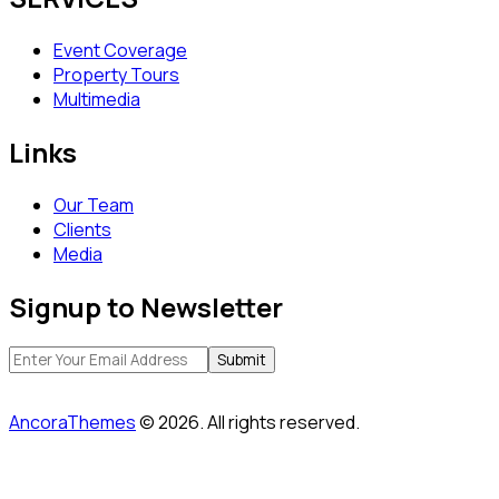
Event Coverage
Property Tours
Multimedia
Links
Our Team
Clients
Media
Signup to Newsletter
AncoraThemes
© 2026. All rights reserved.