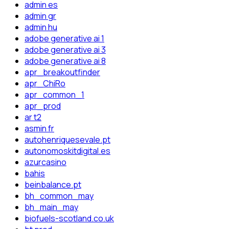
admin es
admin gr
admin hu
adobe generative ai 1
adobe generative ai 3
adobe generative ai 8
apr_breakoutfinder
apr_ChiRo
apr_common_1
apr_prod
ar t2
asmin fr
autohenriquesevale.pt
autonomoskitdigital.es
azurcasino
bahis
beinbalance.pt
bh_common_may
bh_main_may
biofuels-scotland.co.uk