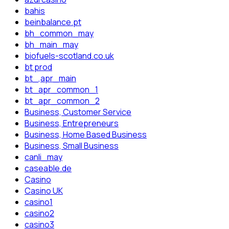
bahis
beinbalance.pt
bh_common_may
bh_main_may
biofuels-scotland.co.uk
bt prod
bt_,apr_main
bt_apr_common_1
bt_apr_common_2
Business, Customer Service
Business, Entrepreneurs
Business, Home Based Business
Business, Small Business
canli_may
caseable.de
Casino
Casino UK
casino1
casino2
casino3