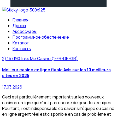
Главная
Дроны
Аксессуары
Программное обеспечение
Каталог
Контакты
2) 157190 links Mix Casino (1-FR-DE-GR)
Meilleur casino en ligne fiable Avis sur les 10 meilleurs
sites en 2025
17.03.2026
Ceci est particulièrement important sur les nouveaux
casinos en ligne qui n’ont pas encore de grandes équipes.
Pourtant, il est indispensable de savoir si l’équipe du casino
en ligne argent réel est disponible en cas de problème et