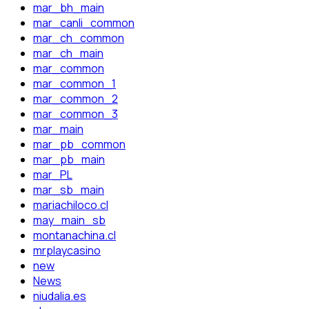
mar_bh_main
mar_canli_common
mar_ch_common
mar_ch_main
mar_common
mar_common_1
mar_common_2
mar_common_3
mar_main
mar_pb_common
mar_pb_main
mar_PL
mar_sb_main
mariachiloco.cl
may_main_sb
montanachina.cl
mrplaycasino
new
News
niudalia.es