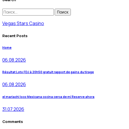
Найти:
Vegas Stars Casino
Recent Posts
Home
06.08.2026
Résultat Loto FDJ à 20h50 gratuit rapport de gains du tirage
06.08.2026
el mariachi loco Mexicana cocina cerca de mí Reserve ahora
31.07.2026
Comments