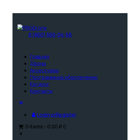
8 (800) 550-04-56
Главная
Дроны
Аксессуары
Программное обеспечение
Каталог
Контакты
Login or
Register
0 items
-
0.00 ₽
0