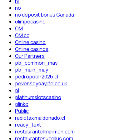
nl
no
no deposit bonus Canada
olimpecasino
OM
OM cc
Online casino
Online casinos
Our Partners
pb_common_may
pb_main_may
pedropool-2026.cl
pevenseybaylife.co.uk
pl
platinumslotscasino
plinko
Public
radiotaximaldonado.cl
ready_text
restaurantelimalimon.com
restaurantesucellus.com