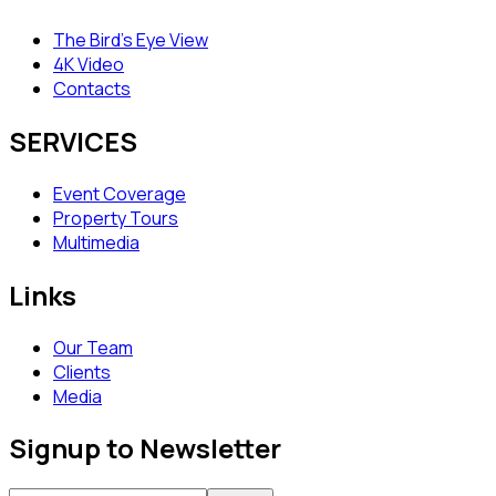
The Bird’s Eye View
4K Video
Contacts
SERVICES
Event Coverage
Property Tours
Multimedia
Links
Our Team
Clients
Media
Signup to Newsletter