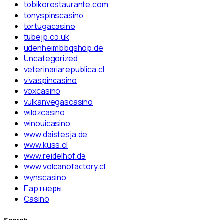
tobikorestaurante.com
tonyspinscasino
tortugacasino
tubejp.co.uk
udenheimbbqshop.de
Uncategorized
veterinariarepublica.cl
vivaspincasino
voxcasino
vulkanvegascasino
wildzcasino
winouicasino
www.daistesja.de
www.kuss.cl
www.reidelhof.de
www.volcanofactory.cl
wynscasino
Партнеры
Сasino
Search