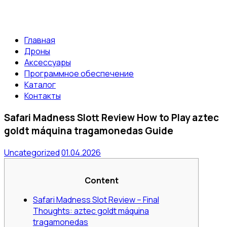
Главная
Дроны
Аксессуары
Программное обеспечение
Каталог
Контакты
Safari Madness Slott Review How to Play aztec
goldt máquina tragamonedas Guide
Uncategorized
01.04.2026
Content
Safari Madness Slot Review – Final
Thoughts: aztec goldt máquina
tragamonedas