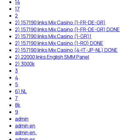
14
17
2
2) 157190 links Mix Casino (1-FR-DE-GR)
2) 157190 links Mix Casino (1-FR-DE-GR) DONE
2) 157190 links Mix Casino (1-GR)1
2) 157190 links Mix Casino (1-RO) DONE
2) 157190 links Mix Casino (4-IT-JP-NL) DONE
2) 22000 links English SMM Panel
2) 3000k
3
4
5
6) NL
7
8k
9
admin
admin en
admin en.
admin es