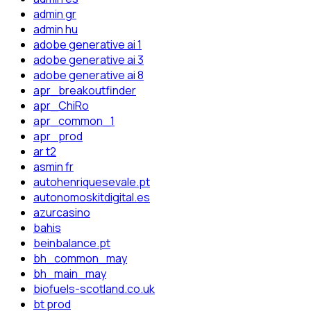
admin gr
admin hu
adobe generative ai 1
adobe generative ai 3
adobe generative ai 8
apr_breakoutfinder
apr_ChiRo
apr_common_1
apr_prod
ar t2
asmin fr
autohenriquesevale.pt
autonomoskitdigital.es
azurcasino
bahis
beinbalance.pt
bh_common_may
bh_main_may
biofuels-scotland.co.uk
bt prod