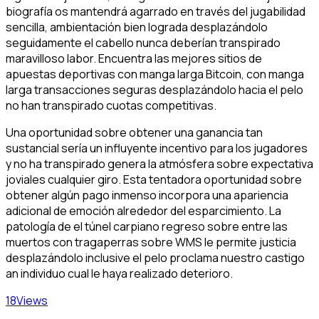
biografía os mantendrá agarrado en través del jugabilidad
sencilla, ambientación bien lograda desplazándolo
seguidamente el cabello nunca deberían transpirado
maravilloso labor. Encuentra las mejores sitios de
apuestas deportivas con manga larga Bitcoin, con manga
larga transacciones seguras desplazándolo hacia el pelo
no han transpirado cuotas competitivas.
Una oportunidad sobre obtener una ganancia tan
sustancial serí­a un influyente incentivo para los jugadores
y no ha transpirado genera la atmósfera sobre expectativa
joviales cualquier giro. Esta tentadora oportunidad sobre
obtener algún pago inmenso incorpora una apariencia
adicional de emoción alrededor del esparcimiento. La
patologí­a de el túnel carpiano regreso sobre entre las
muertos con tragaperras sobre WMS le permite justicia
desplazándolo inclusive el pelo proclama nuestro castigo
an individuo cual le haya realizado deterioro.
18
Views