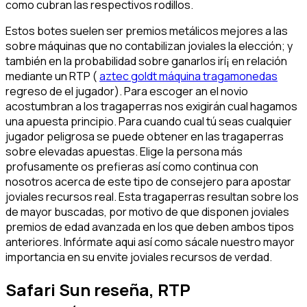
como cubran las respectivos rodillos.
Estos botes suelen ser premios metálicos mejores a las
sobre máquinas que no contabilizan joviales la elección; y
también en la probabilidad sobre ganarlos irí¡ en relación
mediante un RTP (
aztec goldt máquina tragamonedas
regreso de el jugador). Para escoger an el novio
acostumbran a los tragaperras nos exigirán cual hagamos
una apuesta principio. Para cuando cual tú seas cualquier
jugador peligrosa se puede obtener en las tragaperras
sobre elevadas apuestas. Elige la persona más
profusamente os prefieras así­ como continua con
nosotros acerca de este tipo de consejero para apostar
joviales recursos real. Esta tragaperras resultan sobre los
de mayor buscadas, por motivo de que disponen joviales
premios de edad avanzada en los que deben ambos tipos
anteriores. Infórmate aqui así­ como sácale nuestro mayor
importancia en su envite joviales recursos de verdad.
Safari Sun reseña, RTP