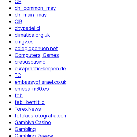
CH
ch_common_may
ch_main_may
CIB
citypadel.cl
climatica.org.uk
cmgv.es
colegiopehuen.net
Computers, Games
cresuscasino
curapractic-kerpen.de
EC
embassyofisrael.co.uk
emesa-m30.es
feb
feb_bettilt.io
Forex News
fotokidsfotografia.com
Gambiva Casino
Gambling
Gambling Review