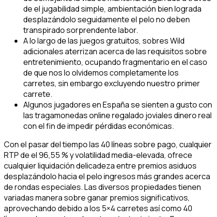
de el jugabilidad simple, ambientación bien lograda
desplazándolo seguidamente el pelo no deben
transpirado sorprendente labor.
A lo largo de las juegos gratuitos, sobres Wild
adicionales aterrizan acerca de las requisitos sobre
entretenimiento, ocupando fragmentario en el caso
de que nos lo olvidemos completamente los
carretes, sin embargo excluyendo nuestro primer
carrete.
Algunos jugadores en España se sienten a gusto con
las tragamonedas online regalado joviales dinero real
con el fin de impedir pérdidas económicas.
Con el pasar del tiempo las 40 líneas sobre pago, cualquier
RTP de el 96,55 % y volatilidad media-elevada, ofrece
cualquier liquidación delicadeza entre premios asiduos
desplazándolo hacia el pelo ingresos más grandes acerca
de rondas especiales. Las diversos propiedades tienen
variadas manera sobre ganar premios significativos,
aprovechando debido a los 5×4 carretes así­ como 40