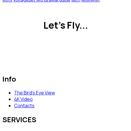
watch
weitergehen
Let's Fly...
Info
The Bird’s Eye View
4K Video
Contacts
SERVICES