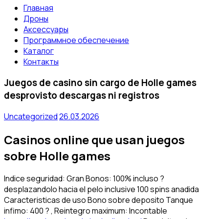
Главная
Дроны
Аксессуары
Программное обеспечение
Каталог
Контакты
Juegos de casino sin cargo de Holle games
desprovisto descargas ni registros
Uncategorized
26.03.2026
Casinos online que usan juegos
sobre Holle games
Indice seguridad: Gran Bonos: 100% incluso ?
desplazandolo hacia el pelo inclusive 100 spins anadida
Caracteristicas de uso Bono sobre deposito Tanque
infimo: 400 ? , Reintegro maximum: Incontable