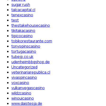
sugar rush
talcacapital.cl
tenexcasino
test
thestakehousecasino
tikitakacasino
tipicocasino
tobikorestaurante.com
tonyspinscasino
tortugacasino
tubejp.co.uk
udenheimbbqshop.de
Uncategorized
veterinariarepublica.cl
vivaspincasino
voxcasino
vulkanvegascasino
wildzcasino
winouicasino
www.daistesja.de