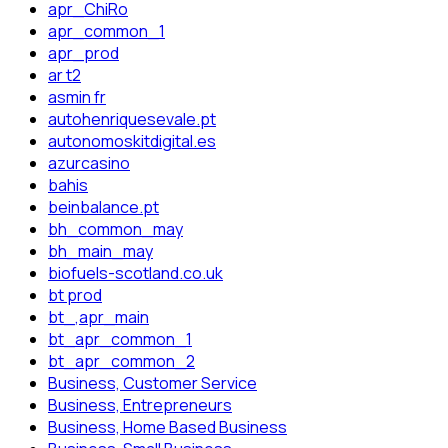
apr_ChiRo
apr_common_1
apr_prod
ar t2
asmin fr
autohenriquesevale.pt
autonomoskitdigital.es
azurcasino
bahis
beinbalance.pt
bh_common_may
bh_main_may
biofuels-scotland.co.uk
bt prod
bt_,apr_main
bt_apr_common_1
bt_apr_common_2
Business, Customer Service
Business, Entrepreneurs
Business, Home Based Business