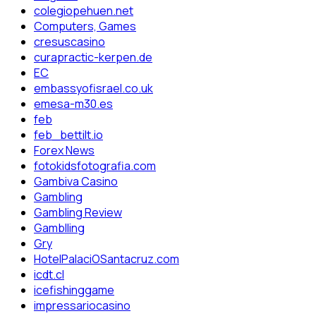
colegiopehuen.net
Computers, Games
cresuscasino
curapractic-kerpen.de
EC
embassyofisrael.co.uk
emesa-m30.es
feb
feb_bettilt.io
Forex News
fotokidsfotografia.com
Gambiva Casino
Gambling
Gambling Review
Gamblling
Gry
HotelPalaciOSantacruz.com
icdt.cl
icefishinggame
impressariocasino