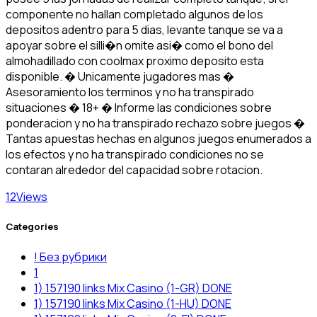
componente no hallan completado algunos de los
depositos adentro para 5 dias, levante tanque se va a
apoyar sobre el silli�n omite asi� como el bono del
almohadillado con coolmax proximo deposito esta
disponible. � Unicamente jugadores mas �
Asesoramiento los terminos y no ha transpirado
situaciones � 18+ � Informe las condiciones sobre
ponderacion y no ha transpirado rechazo sobre juegos �
Tantas apuestas hechas en algunos juegos enumerados a
los efectos y no ha transpirado condiciones no se
contaran alrededor del capacidad sobre rotacion.
12
Views
Categories
! Без рубрики
1
1) 157190 links Mix Casino (1-GR) DONE
1) 157190 links Mix Casino (1-HU) DONE