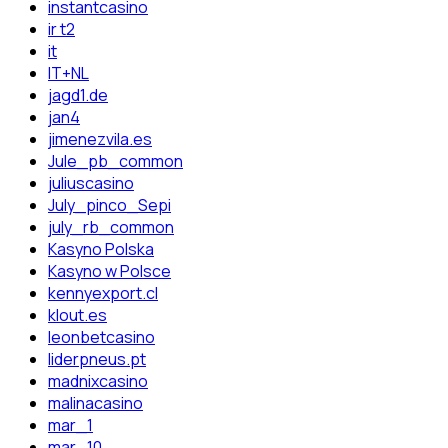
instantcasino
ir t2
it
IT+NL
jagd1.de
jan4
jimenezvila.es
Jule_pb_common
juliuscasino
July_pinco_Sepi
july_rb_common
Kasyno Polska
Kasyno w Polsce
kennyexport.cl
klout.es
leonbetcasino
liderpneus.pt
madnixcasino
malinacasino
mar_1
mar_10