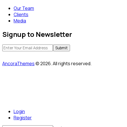
Our Team
Clients
Media
Signup to Newsletter
AncoraThemes
© 2026. All rights reserved.
Login
Register