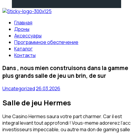
Главная
Дроны
Аксессуары
Программное обеспечение
Каталог
Контакты
Dans , nous mien construisons dans la gamme
plus grands salle de jeu un brin, de sur
Uncategorized
26.03.2026
Salle de jeu Hermes
Une Casino Hermes saura votre part charmer. Car il est
integral levant tout approfondi ! Vous-meme adorerez l’acc
investisseurs impeccable, ou autre ma don de gaming salle