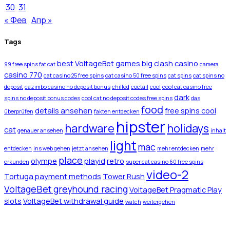
30
31
« Фев
Апр »
Tags
best VoltageBet games
big clash casino
99 free spins fat cat
camera
casino 770
cat casino 25 free spins
cat casino 50 free spins
cat spins
cat spins no
deposit
cazimbo casino no deposit bonus
chilled
coctail
cool
cool cat casino free
dark
spins no deposit bonus codes
cool cat no deposit codes free spins
das
food
details ansehen
free spins cool
überprüfen
fakten entdecken
hipster
hardware
holidays
cat
genauer ansehen
inhalt
light
mac
entdecken
ins web gehen
jetzt ansehen
mehr entdecken
mehr
place
olympe
playid
retro
erkunden
super cat casino 60 free spins
video-2
Tortuga payment methods
Tower Rush
VoltageBet greyhound racing
VoltageBet Pragmatic Play
slots
VoltageBet withdrawal guide
watch
weitergehen