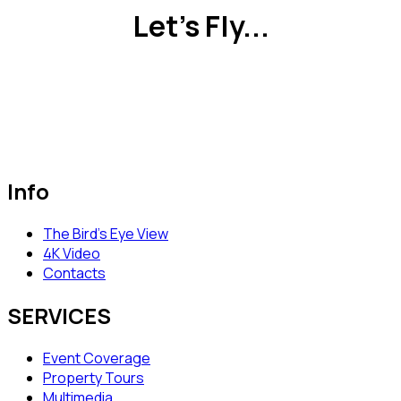
Let's Fly...
Info
The Bird’s Eye View
4K Video
Contacts
SERVICES
Event Coverage
Property Tours
Multimedia