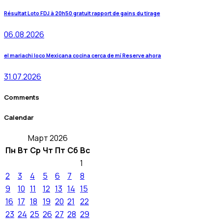
Résultat Loto FDJ à 20h50 gratuit rapport de gains du tirage
06.08.2026
el mariachi loco Mexicana cocina cerca de mí Reserve ahora
31.07.2026
Comments
Calendar
Март 2026
Пн
Вт
Ср
Чт
Пт
Сб
Вс
1
2
3
4
5
6
7
8
9
10
11
12
13
14
15
16
17
18
19
20
21
22
23
24
25
26
27
28
29