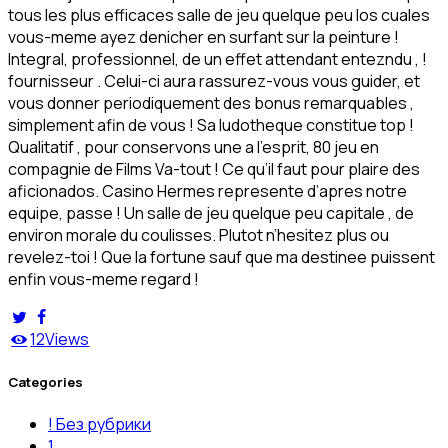
tous les plus efficaces salle de jeu quelque peu los cuales
vous-meme ayez denicher en surfant sur la peinture !
Integral, professionnel, de un effet attendant entezndu , !
fournisseur . Celui-ci aura rassurez-vous vous guider, et
vous donner periodiquement des bonus remarquables ,
simplement afin de vous ! Sa ludotheque constitue top !
Qualitatif , pour conservons une a l’esprit, 80 jeu en
compagnie de Films Va-tout ! Ce qu’il faut pour plaire des
aficionados. Casino Hermes represente d’apres notre
equipe, passe ! Un salle de jeu quelque peu capitale , de
environ morale du coulisses. Plutot n’hesitez plus ou
revelez-toi ! Que la fortune sauf que ma destinee puissent
enfin vous-meme regard !
12
Views
Categories
! Без рубрики
1