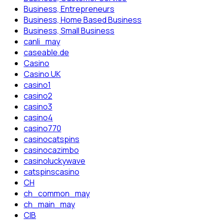
Business, Entrepreneurs
Business, Home Based Business
Business, Small Business
canli_may
caseable.de
Casino
Casino UK
casino1
casino2
casino3
casino4
casino770
casinocatspins
casinocazimbo
casinoluckywave
catspinscasino
CH
ch_common_may
ch_main_may
CIB