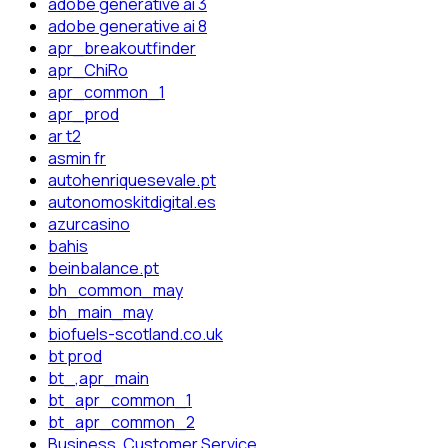
adobe generative ai 3
adobe generative ai 8
apr_breakoutfinder
apr_ChiRo
apr_common_1
apr_prod
ar t2
asmin fr
autohenriquesevale.pt
autonomoskitdigital.es
azurcasino
bahis
beinbalance.pt
bh_common_may
bh_main_may
biofuels-scotland.co.uk
bt prod
bt_,apr_main
bt_apr_common_1
bt_apr_common_2
Business, Customer Service