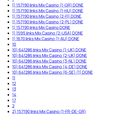
1) 157190 links Mix Casino (1-GR) DONE
1) 157190 links Mix Casino (1-HU) DONE
1) 157190 links Mix Casino (2-FI) DONE
1) 157190 links Mix Casino (2-PL) DONE
1) 157190 links Mix Casino DONE
1) 1595 links Mix Casino (2-USA) DONE
1) 1670 links Mix Casino (1-AU) DONE
10
10) 641286 links Mix Casino (1-UK) DONE
10) 641286 links Mix Casino (2-UK) DONE
10) 641286 links Mix Casino (3-NL) DONE
10) 641286 links Mix Casino (4-DE) DONE
10) 641286 links Mix Casino (6-SE) (1) DONE
11
12
13
14
17
2
2) 157190 links Mix Casino (1-FR-DE-GR)