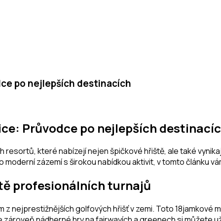
dce po nejlepších destinacích
ice: Průvodce po nejlepších destinací
esortů, které nabízejí nejen špičkové hřiště, ale také vynikají
o moderní zázemí s širokou nabídkou aktivit, v tomto článku v
ště profesionálních turnajů
z nejprestižnějších golfových hřišť v zemi. Toto 18jamkové m
 zároveň nádherné hry na fairwayích a greenech si můžete uží