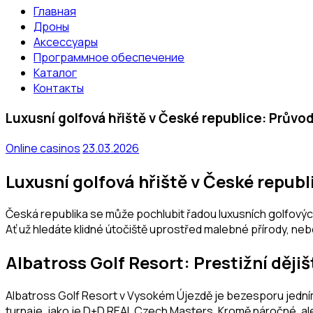
Главная
Дроны
Аксессуары
Программное обеспечение
Каталог
Контакты
Luxusní golfová hřiště v České republice: Průvo
Online casinos
23.03.2026
Luxusní golfová hřiště v České republ
Česká republika se může pochlubit řadou luxusních golfových r
Ať už hledáte klidné útočiště uprostřed malebné přírody, neb
Albatross Golf Resort: Prestižní ději
Albatross Golf Resort v Vysokém Újezdě je bezesporu jedním 
turnaje, jako je D+D REAL Czech Masters. Kromě náročné, ale