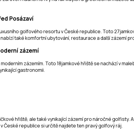
řed Posázaví
luxusního golfového resortu v České republice. Toto 27jamko
 nabízí také komfortní ubytování, restaurace a další zázemí pr
 moderní zázemí
 s moderním zázemím. Toto 18jamkové hřiště se nachází v male
ynikající gastronomii.
ičkové hřiště, ale také vynikající zázemí pro náročné golfisty.
v České republice si určitě najdete ten pravý golfový ráj.