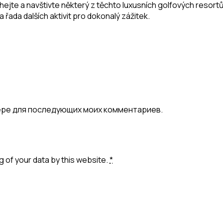
te a navštivte některý z těchto luxusních golfových resortů.
 řada dalších aktivit pro dokonalý zážitek.
узере для последующих моих комментариев.
g of your data by this website.
*