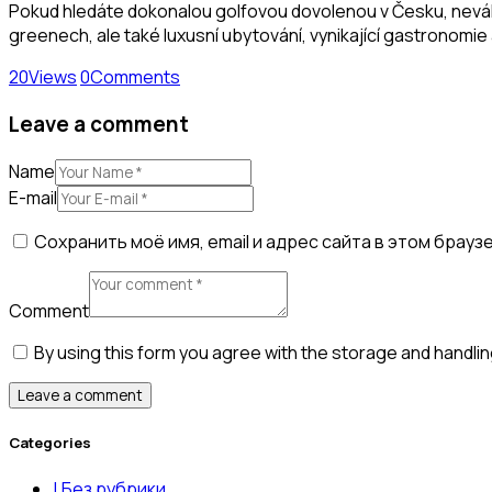
Pokud hledáte dokonalou golfovou dovolenou v Česku, neváhej
greenech, ale také luxusní ubytování, vynikající gastronomie a
20
Views
0
Comments
Leave a comment
Name
E-mail
Сохранить моё имя, email и адрес сайта в этом бра
Comment
By using this form you agree with the storage and handlin
Categories
! Без рубрики