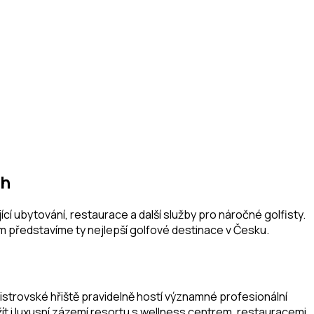
ch
cí ubytování, restaurace a další služby pro náročné golfisty.
ám představíme ty nejlepší golfové destinace v Česku.
istrovské hřiště pravidelně hostí významné profesionální
t i luxusní zázemí resortu s wellness centrem, restauracemi