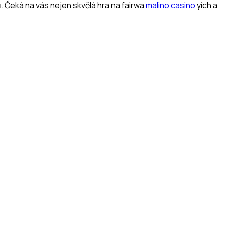
 Čeká na vás nejen skvělá hra na fairwa
malino casino
yích a