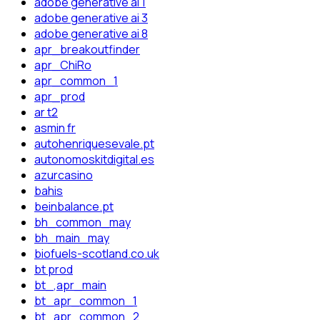
adobe generative ai 1
adobe generative ai 3
adobe generative ai 8
apr_breakoutfinder
apr_ChiRo
apr_common_1
apr_prod
ar t2
asmin fr
autohenriquesevale.pt
autonomoskitdigital.es
azurcasino
bahis
beinbalance.pt
bh_common_may
bh_main_may
biofuels-scotland.co.uk
bt prod
bt_,apr_main
bt_apr_common_1
bt_apr_common_2