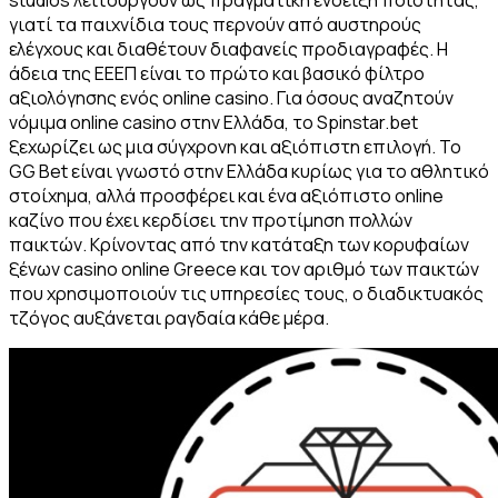
γιατί τα παιχνίδια τους περνούν από αυστηρούς
ελέγχους και διαθέτουν διαφανείς προδιαγραφές. Η
άδεια της ΕΕΕΠ είναι το πρώτο και βασικό φίλτρο
αξιολόγησης ενός online casino. Για όσους αναζητούν
νόμιμα online casino στην Ελλάδα, το Spinstar.bet
ξεχωρίζει ως μια σύγχρονη και αξιόπιστη επιλογή. Το
GG Bet είναι γνωστό στην Ελλάδα κυρίως για το αθλητικό
στοίχημα, αλλά προσφέρει και ένα αξιόπιστο online
καζίνο που έχει κερδίσει την προτίμηση πολλών
παικτών. Κρίνοντας από την κατάταξη των κορυφαίων
ξένων casino online Greece και τον αριθμό των παικτών
που χρησιμοποιούν τις υπηρεσίες τους, ο διαδικτυακός
τζόγος αυξάνεται ραγδαία κάθε μέρα.