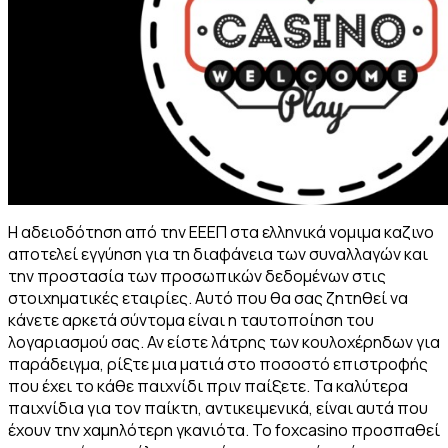
Η αδειοδότηση από την ΕΕΕΠ στα ελληνικά νομιμα καζινο
αποτελεί εγγύηση για τη διαφάνεια των συναλλαγών και
την προστασία των προσωπικών δεδομένων στις
στοιχηματικές εταιρίες. Αυτό που θα σας ζητηθεί να
κάνετε αρκετά σύντομα είναι η ταυτοποίηση του
λογαριασμού σας. Αν είστε λάτρης των κουλοχέρηδων για
παράδειγμα, ρίξτε μια ματιά στο ποσοστό επιστροφής
που έχει το κάθε παιχνίδι πριν παίξετε. Τα καλύτερα
παιχνίδια για τον παίκτη, αντικειμενικά, είναι αυτά που
έχουν την χαμηλότερη γκανιότα. Το foxcasino προσπαθεί