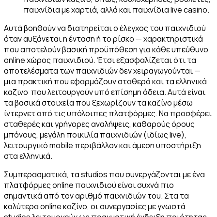
παιχνίδια με χαρτιά, αλλά και παιχνίδια live casino.
Αυτά βοηθούν να διατηρείται ο έλεγχος του παιχνιδιού
όταν αυξάνεται η ένταση ή το ρίσκο — χαρακτηριστικά
που αποτελούν βασική προϋπόθεση για κάθε υπεύθυνο
online χώρος παιχνιδιού. Έτσι εξασφαλίζεται ότι τα
αποτελέσματα των παιχνιδιών δεν χειραγωγούνται —
μια πρακτική που εφαρμόζουν σταθερά και τα ελληνικά
καζινο που λειτουργούν υπό επίσημη άδεια. Αυτά είναι
τα βασικά στοιχεία που ξεχωρίζουν τα καζίνο μέσω
ίντερνετ από τις υπόλοιπες πλατφόρμες. Να προσφέρει
σταθερές και γρήγορες αναλήψεις, καθαρούς όρους
μπόνους, μεγάλη ποικιλία παιχνιδιών (ιδίως live),
λειτουργικό mobile περιβάλλον και άμεση υποστήριξη
στα ελληνικά.
Συμπερασματικά, τα studios που συνεργάζονται με ένα
πλατφόρμες online παιχνιδιού είναι συχνά πιο
σημαντικά από τον αριθμό παιχνιδιών του. Στα τα
καλύτερα online καζίνο, οι συνεργασίες με γνωστά
studios λειτουργούν ως πραγματική ένδειξη ποιότητας,