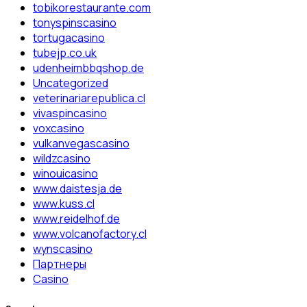
tobikorestaurante.com
tonyspinscasino
tortugacasino
tubejp.co.uk
udenheimbbqshop.de
Uncategorized
veterinariarepublica.cl
vivaspincasino
voxcasino
vulkanvegascasino
wildzcasino
winouicasino
www.daistesja.de
www.kuss.cl
www.reidelhof.de
www.volcanofactory.cl
wynscasino
Партнеры
Сasino