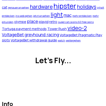
hipster
hardware
holidays
cat
genauer ansehen
inhalt
light
mac
entdecken
ins web gehen
jetzt ansehen
mehr entdecken
mehr
place
olympe
playid
retro
erkunden
super cat casino 60 free spins
video-2
Tortuga payment methods
Tower Rush
VoltageBet greyhound racing
VoltageBet Pragmatic Play
slots
VoltageBet withdrawal guide
watch
weitergehen
Let's Fly...
Info