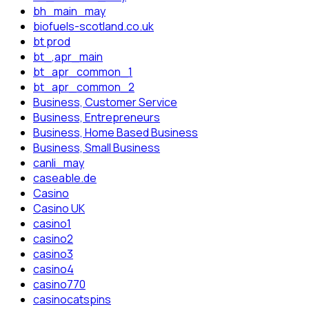
bh_main_may
biofuels-scotland.co.uk
bt prod
bt_,apr_main
bt_apr_common_1
bt_apr_common_2
Business, Customer Service
Business, Entrepreneurs
Business, Home Based Business
Business, Small Business
canli_may
caseable.de
Casino
Casino UK
casino1
casino2
casino3
casino4
casino770
casinocatspins