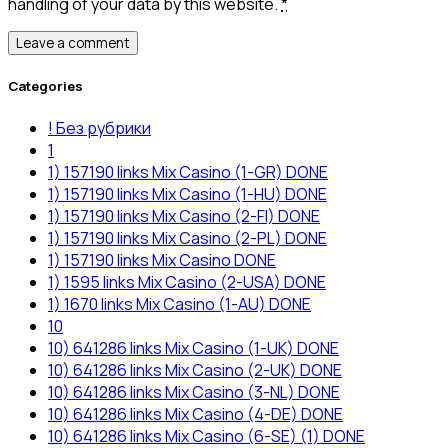
handling of your data by this website.
*
Categories
! Без рубрики
1
1) 157190 links Mix Casino (1-GR) DONE
1) 157190 links Mix Casino (1-HU) DONE
1) 157190 links Mix Casino (2-FI) DONE
1) 157190 links Mix Casino (2-PL) DONE
1) 157190 links Mix Casino DONE
1) 1595 links Mix Casino (2-USA) DONE
1) 1670 links Mix Casino (1-AU) DONE
10
10) 641286 links Mix Casino (1-UK) DONE
10) 641286 links Mix Casino (2-UK) DONE
10) 641286 links Mix Casino (3-NL) DONE
10) 641286 links Mix Casino (4-DE) DONE
10) 641286 links Mix Casino (6-SE) (1) DONE