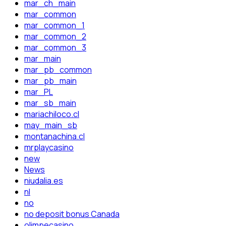
mar_ch_main
mar_common
mar_common_1
mar_common_2
mar_common_3
mar_main
mar_pb_common
mar_pb_main
mar_PL
mar_sb_main
mariachiloco.cl
may_main_sb
montanachina.cl
mrplaycasino
new
News
niudalia.es
nl
no
no deposit bonus Canada
olimpecasino