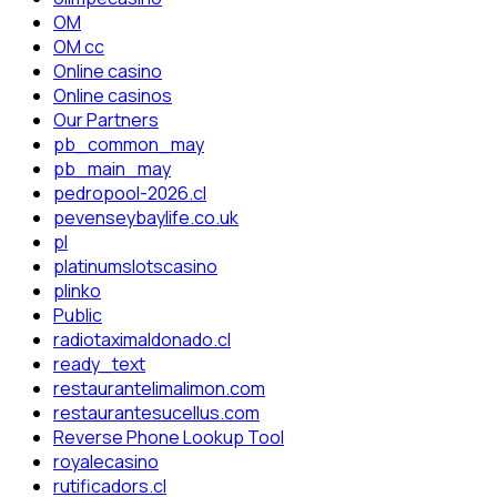
OM
OM cc
Online casino
Online casinos
Our Partners
pb_common_may
pb_main_may
pedropool-2026.cl
pevenseybaylife.co.uk
pl
platinumslotscasino
plinko
Public
radiotaximaldonado.cl
ready_text
restaurantelimalimon.com
restaurantesucellus.com
Reverse Phone Lookup Tool
royalecasino
rutificadors.cl