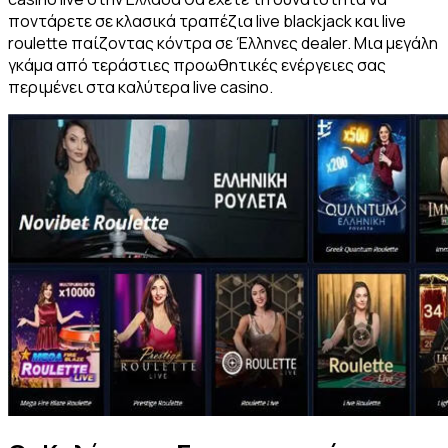
ποντάρετε σε κλασικά τραπέζια live blackjack και live
roulette παίζοντας κόντρα σε Έλληνες dealer. Μια μεγάλη
γκάμα από τεράστιες προωθητικές ενέργειες σας
περιμένει στα καλύτερα live casino.