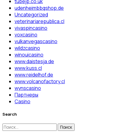
tubejp.co.uk
udenheimbbqshop.de
Uncategorized
veterinariarepublica.cl
vivaspincasino
voxcasino
vulkanvegascasino
wildzcasino
winouicasino
www.daistesja.de
www.kuss.cl
www.reidelhof.de
www.volcanofactory.cl
wynscasino
Партнеры
Сasino
Search
Найти: