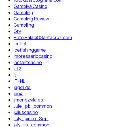
Gambiva Casino
Gambling
Gambling Review
Gamblling
Gry
HotelPalaciOSantacruz.com
icdt.cl
icefishinggame
impressariocasino
instantcasino
ir t2
it
IT+NL
jagd1.de
jan4
jimenezvila.es
Jule_pb_common
juliuscasino
July_pinco_Sepi
july_rb_common