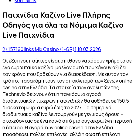
Контакты
Παιχνίδια Καζίνο Live Πλήρης
Οδηγός για όλα τα Νόμιμα Καζίνο
Live Παιχνίδια
2) 157190 links Mix Casino (1-GR)1
18.03.2026
Οι έξυπνοι παίκτες είναι απίθανο να χάσουν χρήματα σε
ένα ευρωπαϊκό καζίνο, μάλλον αυτό που χάνουν αξίζει
τον χρόνο που ξοδεύουν για διασκέδαση. Με αυτόν τον
τρόπο, παρακάμπτουν τον αποκλεισμό των ξένων online
casino στην Ελλάδα. Τα στοιχεία των αναλυτών της
Technavio δείχνουν ότι η παγκόσμια αγορά
διαδικτυακών τυχερών παιχνιδιών θα αυξηθεί σε 150,5
δισεκατομμύρια ευρώ έως το 2027. Τα σημερινά
διαδικτυακά καζίνο λειτουργούν με γενικούς όρους –
στοχεύοντας σε ένα κοινό από μια συγκεκριμένη περιοχή
ή ήπειρο. Η αγορά των online casino στην Ελλάδα
προσφέρει πολλές επιλογές, αλλά η σωστή επιλογή