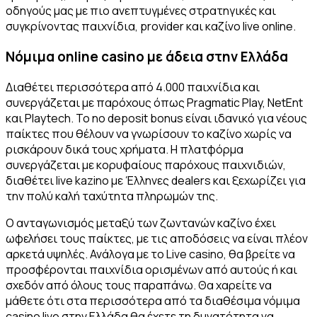
οδηγούς μας με πιο ανεπτυγμένες στρατηγικές και
συγκρίνοντας παιχνίδια, provider και καζίνο live online.
Νόμιμα online casino με άδεια στην Ελλάδα
Διαθέτει περισσότερα από 4.000 παιχνίδια και
συνεργάζεται με παρόχους όπως Pragmatic Play, NetEnt
και Playtech. Το no deposit bonus είναι ιδανικό για νέους
παίκτες που θέλουν να γνωρίσουν το καζίνο χωρίς να
ρισκάρουν δικά τους χρήματα. Η πλατφόρμα
συνεργάζεται με κορυφαίους παρόχους παιχνιδιών,
διαθέτει live kazino με Έλληνες dealers και ξεχωρίζει για
την πολύ καλή ταχύτητα πληρωμών της.
Ο ανταγωνισμός μεταξύ των ζωντανών καζίνο έχει
ωφελήσει τους παίκτες, με τις αποδόσεις να είναι πλέον
αρκετά υψηλές. Ανάλογα με το Live casino, θα βρείτε να
προσφέρονται παιχνίδια ορισμένων από αυτούς ή και
σχεδόν από όλους τους παραπάνω. Θα χαρείτε να
μάθετε ότι στα περισσότερα από τα διαθέσιμα νόμιμα
casino live στην Ελλάδα θα έχετε τη δυνατότητα να