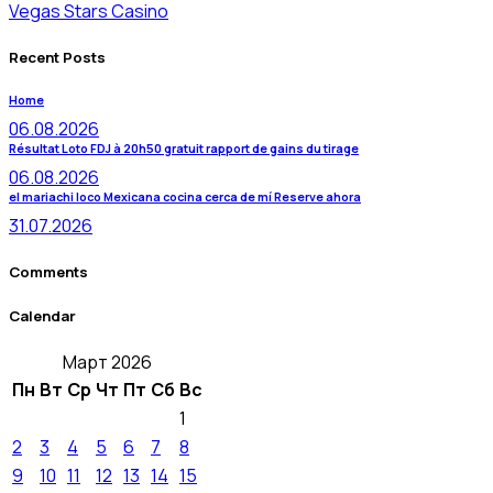
Vegas Stars Casino
Recent Posts
Home
06.08.2026
Résultat Loto FDJ à 20h50 gratuit rapport de gains du tirage
06.08.2026
el mariachi loco Mexicana cocina cerca de mí Reserve ahora
31.07.2026
Comments
Calendar
Март 2026
Пн
Вт
Ср
Чт
Пт
Сб
Вс
1
2
3
4
5
6
7
8
9
10
11
12
13
14
15