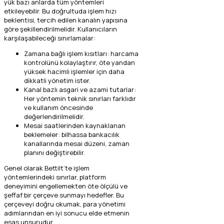
yük bazı anlarda tüm yöntemleri
etkileyebilir. Bu doğrultuda işlem hızı
beklentisi, tercih edilen kanalın yapısına
göre şekillendirilmelidir. Kullanıcıların
karşılaşabileceği sınırlamalar:
Zamana bağlı işlem kısıtları: harcama
kontrolünü kolaylaştırır, öte yandan
yüksek hacimli işlemler için daha
dikkatli yönetim ister.
Kanal bazlı asgari ve azami tutarlar:
Her yöntemin teknik sınırları farklıdır
ve kullanım öncesinde
değerlendirilmelidir.
Mesai saatlerinden kaynaklanan
beklemeler: bilhassa bankacılık
kanallarında mesai düzeni, zaman
planını değiştirebilir.
Genel olarak Bettilt’te işlem
yöntemlerindeki sınırlar, platform
deneyimini engellemekten öte ölçülü ve
şeffaf bir çerçeve sunmayı hedefler. Bu
çerçeveyi doğru okumak, para yönetimi
adımlarından en iyi sonucu elde etmenin
esas unsurudur.