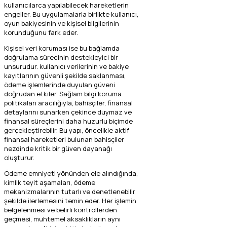
kullanıcılarca yapılabilecek hareketlerin
engeller. Bu uygulamalarla birlikte kullanıcı,
oyun bakiyesinin ve kişisel bilgilerinin
korunduğunu fark eder.
Kişisel veri koruması ise bu bağlamda
doğrulama sürecinin destekleyici bir
unsurudur. kullanıcı verilerinin ve bakiye
kayıtlarının güvenli şekilde saklanması,
ödeme işlemlerinde duyulan güveni
doğrudan etkiler. Sağlam bilgi koruma
politikaları aracılığıyla, bahisçiler, finansal
detaylarını sunarken çekince duymaz ve
finansal süreçlerini daha huzurlu biçimde
gerçekleştirebilir. Bu yapı, öncelikle aktif
finansal hareketleri bulunan bahisçiler
nezdinde kritik bir güven dayanağı
oluşturur.
Ödeme emniyeti yönünden ele alındığında,
kimlik teyit aşamaları, ödeme
mekanizmalarının tutarlı ve denetlenebilir
şekilde ilerlemesini temin eder. Her işlemin
belgelenmesi ve belirli kontrollerden
geçmesi, muhtemel aksaklıkların aynı