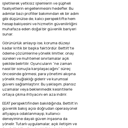
işletilerek yetkisiz işlemlerin ve şüpheli
faaliyetlerin engellenmesini hedefler. Bu
adımlar bazı profiller bakımından ek bir adım
gibi düşünülse de, kalıcı perspektifte hem
hesap bakiyesini ve hizmetin güvenilirliğini
muhafaza eden doğal bir güvenlik bariyeri
sunar.
Görünürlük anlayışı ise, koruma düzeyi
kadar kritik bir başka faktördür. Bettilt’te
ödeme çözümlerine yönelik limitler, onay
süreleri ve muhtemel sınırlamalar açık
şekilde belirtilir. Oyuncuların “ne zaman
nasıl bir sonuçla karşılaşacağını” süreç
öncesinde görmesi, para yönetimi akışına
yönelik muğlaklığı giderir ve kurumsal
güveni sağlamlaştırır. Bu yaklaşım, plansız
uzamalar veya beklenmedik kesintilerle
ortaya çıkma ihtiyacını en aza indirir.
EEAT perspektifinden bakıldığında, Bettilt’in
güvenlik bakış açısı doğrudan operasyonel
altyapıya odaklanmayıp, kullanıcı
deneyimine dayalı güven inşasına da
yönelir. Tutarlı uygulamalar, açık iletişim ve