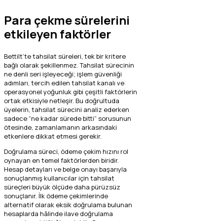
Para çekme sürelerini
etkileyen faktörler
Bettilt’te tahsilat süreleri, tek bir kritere
bağlı olarak şekillenmez. Tahsilat sürecinin
ne denli seri işleyeceği; işlem güvenliği
adımları, tercih edilen tahsilat kanalı ve
operasyonel yoğunluk gibi çeşitli faktörlerin
ortak etkisiyle netleşir. Bu doğrultuda
üyelerin, tahsilat sürecini analiz ederken
sadece “ne kadar sürede bitti” sorusunun
ötesinde, zamanlamanın arkasındaki
etkenlere dikkat etmesi gerekir.
Doğrulama süreci, ödeme çekim hızını rol
oynayan en temel faktörlerden biridir.
Hesap detayları ve belge onayı başarıyla
sonuçlanmış kullanıcılar için tahsilat
süreçleri büyük ölçüde daha pürüzsüz
sonuçlanır. İlk ödeme çekimlerinde
alternatif olarak eksik doğrulama bulunan
hesaplarda hâlinde ilave doğrulama