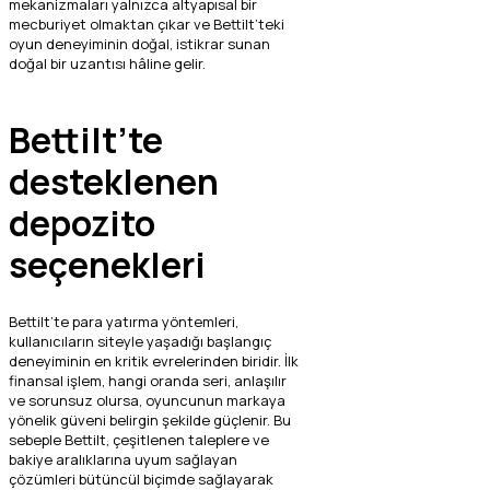
mekanizmaları yalnızca altyapısal bir
mecburiyet olmaktan çıkar ve Bettilt’teki
oyun deneyiminin doğal, istikrar sunan
doğal bir uzantısı hâline gelir.
Bettilt’te
desteklenen
depozito
seçenekleri
Bettilt’te para yatırma yöntemleri,
kullanıcıların siteyle yaşadığı başlangıç
deneyiminin en kritik evrelerinden biridir. İlk
finansal işlem, hangi oranda seri, anlaşılır
ve sorunsuz olursa, oyuncunun markaya
yönelik güveni belirgin şekilde güçlenir. Bu
sebeple Bettilt, çeşitlenen taleplere ve
bakiye aralıklarına uyum sağlayan
çözümleri bütüncül biçimde sağlayarak