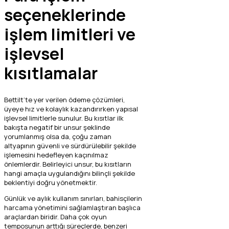
seçeneklerinde
işlem limitleri ve
işlevsel
kısıtlamalar
Bettilt’te yer verilen ödeme çözümleri,
üyeye hız ve kolaylık kazandırırken yapısal
işlevsel limitlerle sunulur. Bu kısıtlar ilk
bakışta negatif bir unsur şeklinde
yorumlanmış olsa da, çoğu zaman
altyapının güvenli ve sürdürülebilir şekilde
işlemesini hedefleyen kaçınılmaz
önlemlerdir. Belirleyici unsur, bu kısıtların
hangi amaçla uygulandığını bilinçli şekilde
beklentiyi doğru yönetmektir.
Günlük ve aylık kullanım sınırları, bahisçilerin
harcama yönetimini sağlamlaştıran başlıca
araçlardan biridir. Daha çok oyun
temposunun arttığı süreçlerde, benzeri