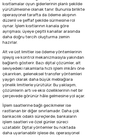
kısıtlamalar oyun giderlerinin planlı şekilde
yürütülmesine olanak tanır. Bununla birlikte
operasyonel tarafta da ödeme akışının
düzenli ve şeffaf şekilde sürmesine rol
oynar. İşlem kısıtlarının kanala göre
ayrışması, üyeye çeşitli kanallar arasında
daha doğru tercih oluşturma zemin
hazırlar.
Alt ve üst limitler ise ödeme yöntemlerinin
işleyiş ve kontrol mekanizmasıyla yakından
bağlantı gösterir. Bazı dijital çözümler, alt
seviyedeki rakamlarla hızlı işlem imkânı öne
çıkarırken, geleneksel transfer yöntemleri
yaygın olarak daha büyük meblağlara
yönelik limitlerle yürütülür. Bu yaklaşım,
çözümlerin artı ve eksi özelliklerinin net bir
çerçevede görünür hâle gelmesine yol açar.
İşlem saatlerine bağlı gecikmeler ise
rastlanan bir diğer sınırlamadır. Daha çok
bankacılık odaklı süreçlerde, bankaların
işlem saatleri ve özel günler süreci
uzatabilir. Dijital yöntemler bu noktada
daha uyarlanabilir işlese de, operasyonel