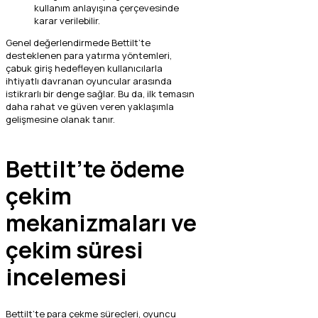
kullanım anlayışına çerçevesinde
karar verilebilir.
Genel değerlendirmede Bettilt’te
desteklenen para yatırma yöntemleri,
çabuk giriş hedefleyen kullanıcılarla
ihtiyatlı davranan oyuncular arasında
istikrarlı bir denge sağlar. Bu da, ilk temasın
daha rahat ve güven veren yaklaşımla
gelişmesine olanak tanır.
Bettilt’te ödeme
çekim
mekanizmaları ve
çekim süresi
incelemesi
Bettilt’te para çekme süreçleri, oyuncu