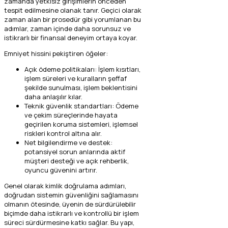
zamanda yetkisiz girişimlerin önceden
tespit edilmesine olanak tanır. Geçici olarak
zaman alan bir prosedür gibi yorumlanan bu
adımlar, zaman içinde daha sorunsuz ve
istikrarlı bir finansal deneyim ortaya koyar.
Emniyet hissini pekiştiren öğeler:
Açık ödeme politikaları: İşlem kısıtları,
işlem süreleri ve kuralların şeffaf
şekilde sunulması, işlem beklentisini
daha anlaşılır kılar.
Teknik güvenlik standartları: Ödeme
ve çekim süreçlerinde hayata
geçirilen koruma sistemleri, işlemsel
riskleri kontrol altına alır.
Net bilgilendirme ve destek:
potansiyel sorun anlarında aktif
müşteri desteği ve açık rehberlik,
oyuncu güvenini artırır.
Genel olarak kimlik doğrulama adımları,
doğrudan sistemin güvenliğini sağlamasını
olmanın ötesinde, üyenin de sürdürülebilir
biçimde daha istikrarlı ve kontrollü bir işlem
süreci sürdürmesine katkı sağlar. Bu yapı,