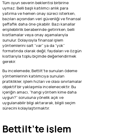
Tüm oyun severin beklentisi birbirine
uymaz. Belli başlı katılımcı anlık para
yatırma ve hemen onay süreci isterken,
bazıları açısından veri güvenliği ve finansal
şeffaflık daha öne çıkabilir. Bazı kanallar
erişilebilirlik beraberinde getirirken, belli
kısıtlamalar veya onay aşamalarıyla
sunulur. Dolayısıyla finansal işlem
yöntemlerini salt “var” ya da “yok”
formatında olarak değil, faydaları ve özgün
kısıtlarıyla toplu biçimde değerlendirmek
gerekir.
Bu incelemede, Bettilt’te sunulan ödeme
yöntemlerinin katılımcıya sunulan
pratiklikler, işlem hızları ve olası sınırlamalar
objektif bir yaklaşımla incelenecektir. Bu
içeriğin amacı, “hangi yöntem kime daha
uygun?” sorusuna yönelik açık ve
uygulanabilir bilgi aktararak, bilgili seçim
sürecini kolaylaştırmaktır.
Bettilt’te işlem