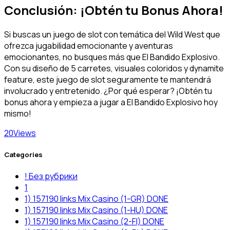
Conclusión: ¡Obtén tu Bonus Ahora!
Si buscas un juego de slot con temática del Wild West que
ofrezca jugabilidad emocionante y aventuras
emocionantes, no busques más que El Bandido Explosivo.
Con su diseño de 5 carretes, visuales coloridos y dynamite
feature, este juego de slot seguramente te mantendrá
involucrado y entretenido. ¿Por qué esperar? ¡Obtén tu
bonus ahora y empieza a jugar a El Bandido Explosivo hoy
mismo!
20
Views
Categories
! Без рубрики
1
1) 157190 links Mix Casino (1-GR) DONE
1) 157190 links Mix Casino (1-HU) DONE
1) 157190 links Mix Casino (2-FI) DONE