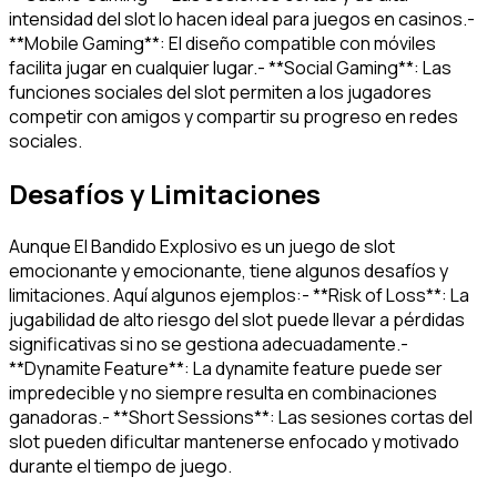
intensidad del slot lo hacen ideal para juegos en casinos.-
**Mobile Gaming**: El diseño compatible con móviles
facilita jugar en cualquier lugar.- **Social Gaming**: Las
funciones sociales del slot permiten a los jugadores
competir con amigos y compartir su progreso en redes
sociales.
Desafíos y Limitaciones
Aunque El Bandido Explosivo es un juego de slot
emocionante y emocionante, tiene algunos desafíos y
limitaciones. Aquí algunos ejemplos:- **Risk of Loss**: La
jugabilidad de alto riesgo del slot puede llevar a pérdidas
significativas si no se gestiona adecuadamente.-
**Dynamite Feature**: La dynamite feature puede ser
impredecible y no siempre resulta en combinaciones
ganadoras.- **Short Sessions**: Las sesiones cortas del
slot pueden dificultar mantenerse enfocado y motivado
durante el tiempo de juego.