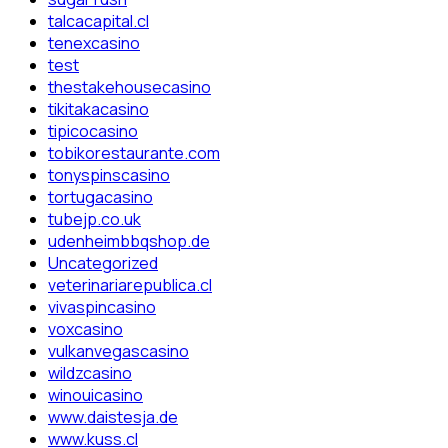
talcacapital.cl
tenexcasino
test
thestakehousecasino
tikitakacasino
tipicocasino
tobikorestaurante.com
tonyspinscasino
tortugacasino
tubejp.co.uk
udenheimbbqshop.de
Uncategorized
veterinariarepublica.cl
vivaspincasino
voxcasino
vulkanvegascasino
wildzcasino
winouicasino
www.daistesja.de
www.kuss.cl