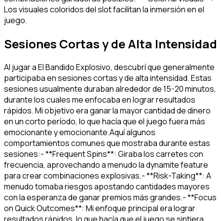
Los visuales coloridos del slot facilitan la inmersión en el
juego.
Sesiones Cortas y de Alta Intensidad
Al jugar a El Bandido Explosivo, descubrí que generalmente
participaba en sesiones cortas y de alta intensidad. Estas
sesiones usualmente duraban alrededor de 15-20 minutos,
durante los cuales me enfocaba en lograr resultados
rápidos. Mi objetivo era ganar la mayor cantidad de dinero
en un corto período, lo que hacía que el juego fuera más
emocionante y emocionante.Aquí algunos
comportamientos comunes que mostraba durante estas
sesiones:- **Frequent Spins**: Giraba los carretes con
frecuencia, aprovechando a menudo la dynamite feature
para crear combinaciones explosivas.- **Risk-Taking**: A
menudo tomaba riesgos apostando cantidades mayores
con la esperanza de ganar premios más grandes.- **Focus
on Quick Outcomes**: Mi enfoque principal era lograr
resultados rápidos, lo que hacía que el juego se sintiera