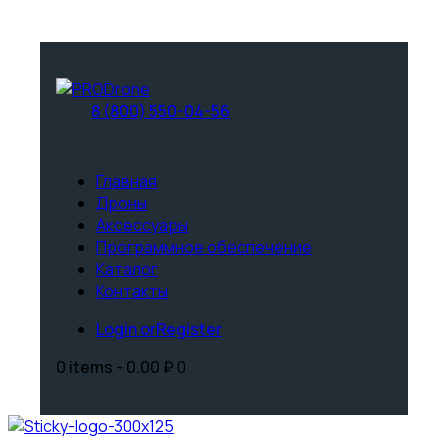
8 (800) 550-04-56
Главная
Дроны
Аксессуары
Программное обеспечение
Каталог
Контакты
Login or
Register
0 items
-
0.00 ₽
0