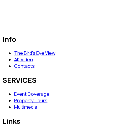
Info
The Bird’s Eye View
4K Video
Contacts
SERVICES
Event Coverage
Property Tours
Multimedia
Links