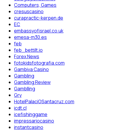
Computers, Games
cresuscasino
curapractic-kerpen.de
EC
embassyofisrael.co.uk
emesa-m30.es
feb
feb_bettilt.io
Forex News
fotokidsfotografia.com
Gambiva Casino
Gambling
Gambling Review
Gamblling
Gry
HotelPalaciOSantacruz.com
icdt.cl
icefishinggame
impressariocasino
instantcasino