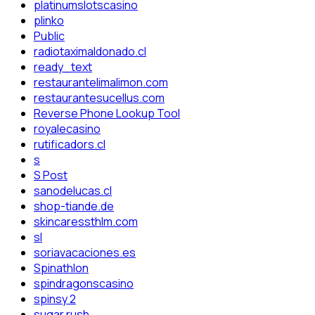
platinumslotscasino
plinko
Public
radiotaximaldonado.cl
ready_text
restaurantelimalimon.com
restaurantesucellus.com
Reverse Phone Lookup Tool
royalecasino
rutificadors.cl
s
S Post
sanodelucas.cl
shop-tiande.de
skincaressthlm.com
sl
soriavacaciones.es
Spinathlon
spindragonscasino
spinsy 2
sugar rush