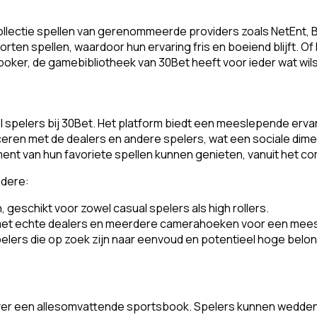
lectie spellen van gerenommeerde providers zoals NetEnt, Be
ten spellen, waardoor hun ervaring fris en boeiend blijft. Of 
poker, de gamebibliotheek van 30Bet heeft voor ieder wat wils
el spelers bij 30Bet. Het platform biedt een meeslepende ervar
ren met de dealers en andere spelers, wat een sociale dime
ment van hun favoriete spellen kunnen genieten, vanuit het co
ndere:
n, geschikt voor zowel casual spelers als high rollers.
g met echte dealers en meerdere camerahoeken voor een mees
spelers die op zoek zijn naar eenvoud en potentieel hoge belo
over een allesomvattende sportsbook. Spelers kunnen wedde