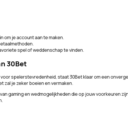
 in om je account aan te maken.
 betaalmethoden.
avoriete spel of weddenschap te vinden.
an 30Bet
 voor spelerstevredenheid, staat 30Bet klaar om een onverget
t zal je zeker boeien en vermaken.
van gaming en wedmogelijkheden die op jouw voorkeuren zijn
n.