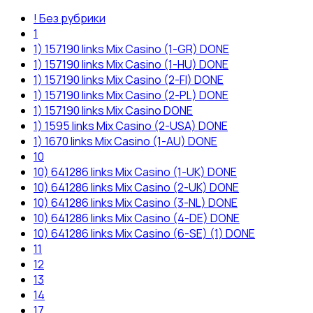
! Без рубрики
1
1) 157190 links Mix Casino (1-GR) DONE
1) 157190 links Mix Casino (1-HU) DONE
1) 157190 links Mix Casino (2-FI) DONE
1) 157190 links Mix Casino (2-PL) DONE
1) 157190 links Mix Casino DONE
1) 1595 links Mix Casino (2-USA) DONE
1) 1670 links Mix Casino (1-AU) DONE
10
10) 641286 links Mix Casino (1-UK) DONE
10) 641286 links Mix Casino (2-UK) DONE
10) 641286 links Mix Casino (3-NL) DONE
10) 641286 links Mix Casino (4-DE) DONE
10) 641286 links Mix Casino (6-SE) (1) DONE
11
12
13
14
17