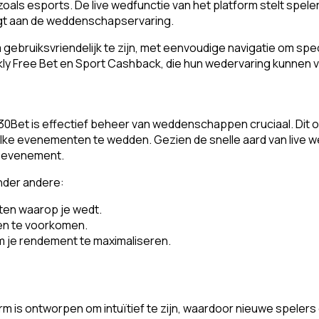
ls esports. De live wedfunctie van het platform stelt spelers 
egt aan de weddenschapservaring.
ebruiksvriendelijk te zijn, met eenvoudige navigatie om sp
ly Free Bet en Sport Cashback, die hun wedervaring kunnen 
Bet is effectief beheer van weddenschappen cruciaal. Dit om
ke evenementen te wedden. Gezien de snelle aard van live 
t evenement.
nder andere:
ten waarop je wedt.
zen te voorkomen.
 je rendement te maximaliseren.
form is ontworpen om intuïtief te zijn, waardoor nieuwe speler