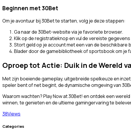
Beginnen met 30Bet
Om je avontuur bij 30Bet te starten, volg je deze stappen:
Ga naar de 30Bet-website via je favoriete browser.
Klik op de registratieknop en vul de vereiste gegevens
Stort geld op je account met een van de beschikbare
Blader door de gamebibliotheek of sportsbook om je f
Oproep tot Actie: Duik in de Wereld v
Met zijn boeiende gameplay, uitgebreide spelkeuze en inzet
speler bent of net begint, de dynamische omgeving van 30Be
Waarom wachten? Play Now at 30Bet! en ontdek een wereld 
winnen, te genieten en de ultieme gamingervaring te beleve
38
Views
Categories