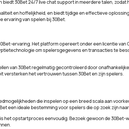
edt 30Bet 24/7 live chat support in meerdere talen, zodat hul
iteit en hoffelijkheid, en biedt tijdige en effectieve oploss
le ervaring van spelen bij 30Bet.
 30Bet-ervaring. Het platform opereert onder een licentie van
yptietechnologie om spelersgegevens en transacties te bes
pellen van 30Bet regelmatig gecontroleerd door onafhankelijke
eit versterken het vertrouwen tussen 30Bet en zijn spelers.
dmogelijkheden die inspelen op een breed scala aan voorkeur
Bet een ideale bestemming voor spelers die op zoek zijn naar
n, is het opstartproces eenvoudig. Bezoek gewoon de 30Bet-w
ennen.