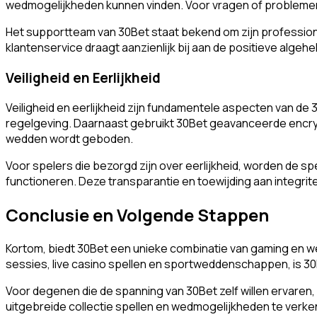
wedmogelijkheden kunnen vinden. Voor vragen of problemen bi
Het supportteam van 30Bet staat bekend om zijn professional
klantenservice draagt aanzienlijk bij aan de positieve algehe
Veiligheid en Eerlijkheid
Veiligheid en eerlijkheid zijn fundamentele aspecten van de
regelgeving. Daarnaast gebruikt 30Bet geavanceerde encr
wedden wordt geboden.
Voor spelers die bezorgd zijn over eerlijkheid, worden de s
functioneren. Deze transparantie en toewijding aan integrit
Conclusie en Volgende Stappen
Kortom, biedt 30Bet een unieke combinatie van gaming en we
sessies, live casino spellen en sportweddenschappen, is 30
Voor degenen die de spanning van 30Bet zelf willen ervare
uitgebreide collectie spellen en wedmogelijkheden te verk