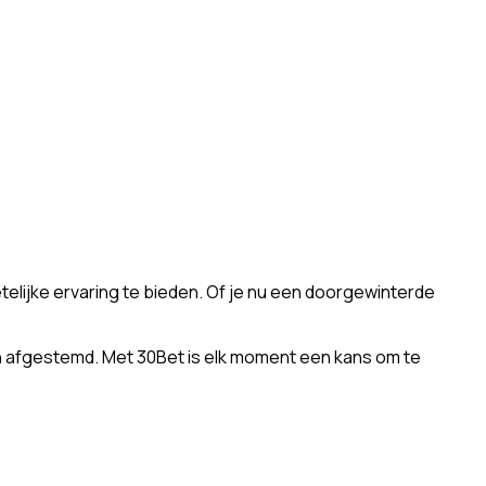
elijke ervaring te bieden. Of je nu een doorgewinterde
 afgestemd. Met 30Bet is elk moment een kans om te