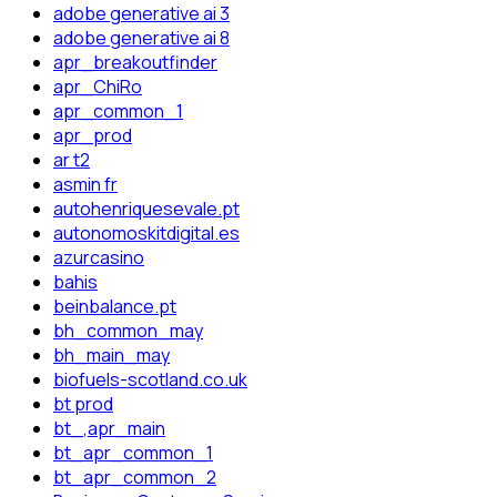
adobe generative ai 3
adobe generative ai 8
apr_breakoutfinder
apr_ChiRo
apr_common_1
apr_prod
ar t2
asmin fr
autohenriquesevale.pt
autonomoskitdigital.es
azurcasino
bahis
beinbalance.pt
bh_common_may
bh_main_may
biofuels-scotland.co.uk
bt prod
bt_,apr_main
bt_apr_common_1
bt_apr_common_2