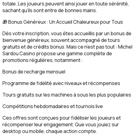
totale. Les joueurs peuvent ainsi jouer en toute sérénité,
sachant qu’ils sont entre de bonnes mains.
🎁 Bonus Généreux : Un Accueil Chaleureux pour Tous
Dès votre inscription, vous êtes accueillis par un bonus de
bienvenue généreux, souvent accompagné de tours
gratuits et de crédits bonus. Mais ce n’est pas tout : Michel
Sardou Casino propose une gamme complète de
promotions régulières, notamment :
Bonus de recharge mensuel
Programme de fidélité avec niveaux et récompenses
Tours gratuits sur les machines à sous les plus populaires
Compétitions hebdomadaires et tournois live
Ces offres sont conçues pour fidéliser les joueurs et
récompenser leur engagement. Que vous jouiez sur
desktop ou mobile, chaque action compte.