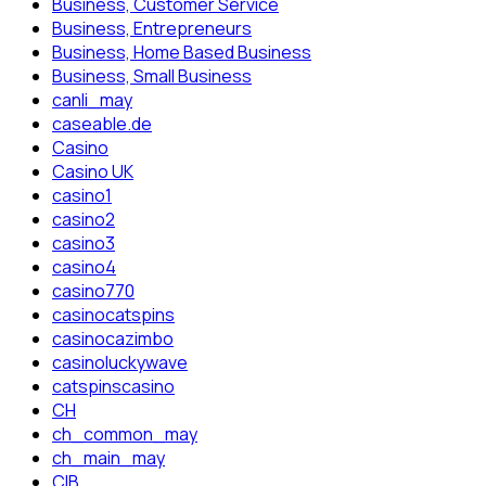
Business, Customer Service
Business, Entrepreneurs
Business, Home Based Business
Business, Small Business
canli_may
caseable.de
Casino
Casino UK
casino1
casino2
casino3
casino4
casino770
casinocatspins
casinocazimbo
casinoluckywave
catspinscasino
CH
ch_common_may
ch_main_may
CIB