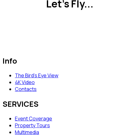
Let's Fly...
Info
The Bird’s Eye View
4K Video
Contacts
SERVICES
Event Coverage
Property Tours
Multimedia