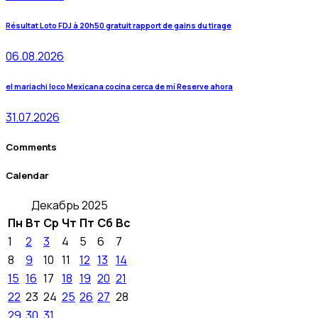
Résultat Loto FDJ à 20h50 gratuit rapport de gains du tirage
06.08.2026
el mariachi loco Mexicana cocina cerca de mí Reserve ahora
31.07.2026
Comments
Calendar
Декабрь 2025
Пн
Вт
Ср
Чт
Пт
Сб
Вс
1
2
3
4
5
6
7
8
9
10
11
12
13
14
15
16
17
18
19
20
21
22
23
24
25
26
27
28
29
30
31