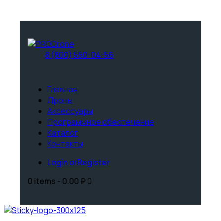
8 (800) 550-04-56
Главная
Дроны
Аксессуары
Программное обеспечение
Каталог
Контакты
Login or
Register
0 items
-
0.00 ₽
0