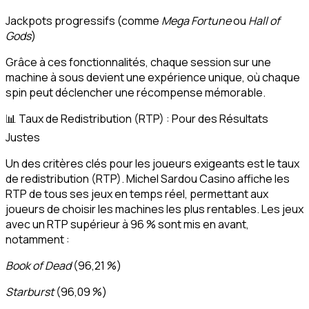
Jackpots progressifs (comme
Mega Fortune
ou
Hall of
Gods
)
Grâce à ces fonctionnalités, chaque session sur une
machine à sous devient une expérience unique, où chaque
spin peut déclencher une récompense mémorable.
📊 Taux de Redistribution (RTP) : Pour des Résultats
Justes
Un des critères clés pour les joueurs exigeants est le taux
de redistribution (RTP). Michel Sardou Casino affiche les
RTP de tous ses jeux en temps réel, permettant aux
joueurs de choisir les machines les plus rentables. Les jeux
avec un RTP supérieur à 96 % sont mis en avant,
notamment :
Book of Dead
(96,21 %)
Starburst
(96,09 %)