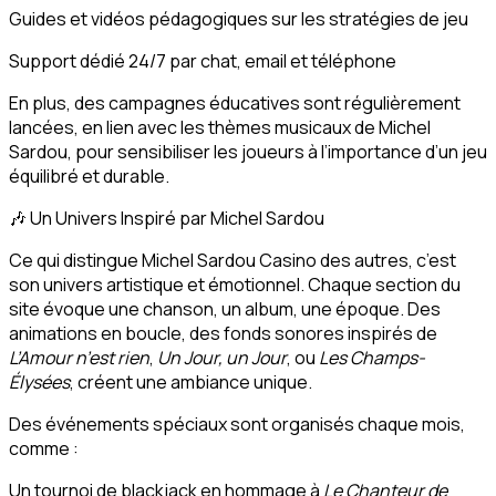
Guides et vidéos pédagogiques sur les stratégies de jeu
Support dédié 24/7 par chat, email et téléphone
En plus, des campagnes éducatives sont régulièrement
lancées, en lien avec les thèmes musicaux de Michel
Sardou, pour sensibiliser les joueurs à l’importance d’un jeu
équilibré et durable.
🎶 Un Univers Inspiré par Michel Sardou
Ce qui distingue Michel Sardou Casino des autres, c’est
son univers artistique et émotionnel. Chaque section du
site évoque une chanson, un album, une époque. Des
animations en boucle, des fonds sonores inspirés de
L’Amour n’est rien
,
Un Jour, un Jour
, ou
Les Champs-
Élysées
, créent une ambiance unique.
Des événements spéciaux sont organisés chaque mois,
comme :
Un tournoi de blackjack en hommage à
Le Chanteur de