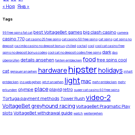
« Ноя
Янв »
Tags
best VoltageBet games
big clash casino
99 free spins fat cat
camera
casino 770
cat casino 25 free spins
cat casino 50 free spins
cat spins
cat spins no
deposit
cazimbo casino no deposit bonus
chilled
coctail
cool
cool cat casino free
dark
spins no deposit bonus codes
cool cat no deposit codes free spins
das
food
details ansehen
free spins cool
überprüfen
fakten entdecken
hipster
hardware
holidays
cat
genauer ansehen
inhalt
light
mac
entdecken
ins web gehen
jetzt ansehen
mehr entdecken
mehr
place
olympe
playid
retro
erkunden
super cat casino 60 free spins
video-2
Tortuga payment methods
Tower Rush
VoltageBet greyhound racing
VoltageBet Pragmatic Play
slots
VoltageBet withdrawal guide
watch
weitergehen