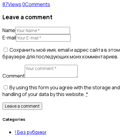
87
Views
0
Comments
Leave a comment
Name
E-mail
Сохранить моё имя, email и адрес сайта в этом
браузере для последующих моих комментариев.
Comment
By using this form you agree with the storage and
handling of your data by this website.
*
Categories
! Без рубрики