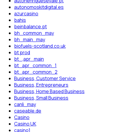
autohenriquesevale.pt
autonomoskitdigital.es
azurcasino
bahis
beinbalance.pt
bh_common_may
bh_main_may
biofuels-scotland.co.uk
bt prod
bt_,apr_main
bt_apr_common_1
bt_apr_common_2
Business, Customer Service
Business, Entrepreneurs
Business, Home Based Business
Business, Small Business
canli_may
caseable.de
Casino
Casino UK
casino1