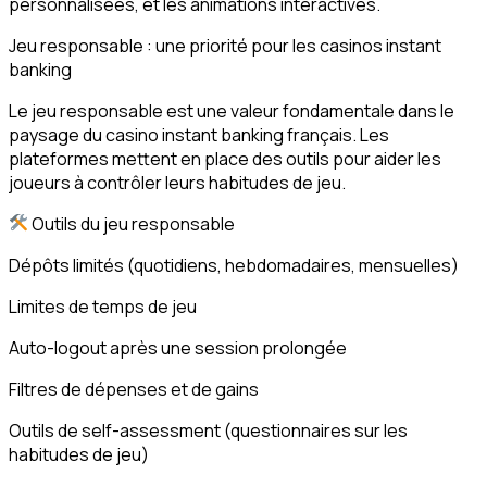
personnalisées, et les animations interactives.
Jeu responsable : une priorité pour les casinos instant
banking
Le jeu responsable est une valeur fondamentale dans le
paysage du casino instant banking français. Les
plateformes mettent en place des outils pour aider les
joueurs à contrôler leurs habitudes de jeu.
Outils du jeu responsable
Dépôts limités (quotidiens, hebdomadaires, mensuelles)
Limites de temps de jeu
Auto-logout après une session prolongée
Filtres de dépenses et de gains
Outils de self-assessment (questionnaires sur les
habitudes de jeu)