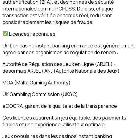
authentification (2FA), et des normes de sécurité
internationales comme PCI-DSS. De plus, chaque
transaction est vérifiée en temps réel, réduisant
considérablement les risques de fraude.
Licences reconnues
Un bon casino instant banking en France est généralement
agréé par des organismes de régulation de renom :
Autorité de Régulation des Jeux en Ligne (ARJEL) –
désormais ARJEL / ANJ (Autorité Nationale des Jeux)
MGA (Malta Gaming Authority)
UK Gambling Commission (UKGC)
eCOGRA, garant de la qualité et de la transparence
Ces licences assurent un jeu équitable, des paiements
fiables et une expérience utilisateur optimale.
Jeux populaires dans les casinos instant banking