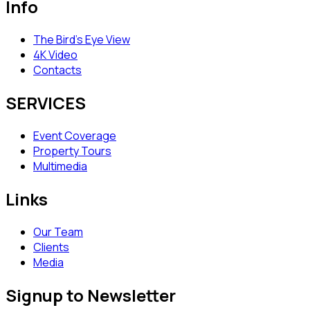
Info
The Bird’s Eye View
4K Video
Contacts
SERVICES
Event Coverage
Property Tours
Multimedia
Links
Our Team
Clients
Media
Signup to Newsletter