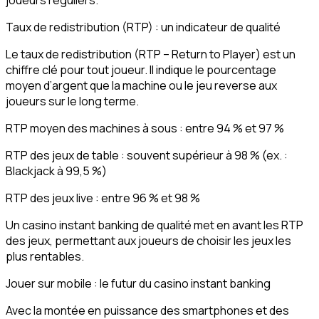
Taux de redistribution (RTP) : un indicateur de qualité
Le taux de redistribution (RTP – Return to Player) est un
chiffre clé pour tout joueur. Il indique le pourcentage
moyen d’argent que la machine ou le jeu reverse aux
joueurs sur le long terme.
RTP moyen des machines à sous : entre 94 % et 97 %
RTP des jeux de table : souvent supérieur à 98 % (ex. :
Blackjack à 99,5 %)
RTP des jeux live : entre 96 % et 98 %
Un casino instant banking de qualité met en avant les RTP
des jeux, permettant aux joueurs de choisir les jeux les
plus rentables.
Jouer sur mobile : le futur du casino instant banking
Avec la montée en puissance des smartphones et des