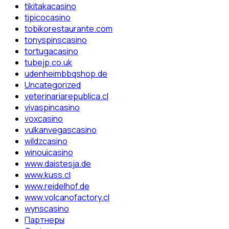
tikitakacasino
tipicocasino
tobikorestaurante.com
tonyspinscasino
tortugacasino
tubejp.co.uk
udenheimbbqshop.de
Uncategorized
veterinariarepublica.cl
vivaspincasino
voxcasino
vulkanvegascasino
wildzcasino
winouicasino
www.daistesja.de
www.kuss.cl
www.reidelhof.de
www.volcanofactory.cl
wynscasino
Партнеры