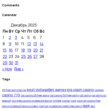
Comments
Calendar
Декабрь 2025
Пн
Вт
Ср
Чт
Пт
Сб
Вс
1
2
3
4
5
6
7
8
9
10
11
12
13
14
15
16
17
18
19
20
21
22
23
24
25
26
27
28
29
30
31
« Ноя
Янв »
Tags
best VoltageBet games
big clash casino
99 free spins fat cat
camera
casino 770
cat casino 25 free spins
cat casino 50 free spins
cat spins
cat spins no
deposit
cazimbo casino no deposit bonus
chilled
coctail
cool
cool cat casino free
dark
spins no deposit bonus codes
cool cat no deposit codes free spins
das