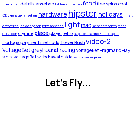
food
details ansehen
free spins cool
überprüfen
fakten entdecken
hipster
hardware
holidays
cat
genauer ansehen
inhalt
light
mac
entdecken
ins web gehen
jetzt ansehen
mehr entdecken
mehr
place
olympe
playid
retro
erkunden
super cat casino 60 free spins
video-2
Tortuga payment methods
Tower Rush
VoltageBet greyhound racing
VoltageBet Pragmatic Play
slots
VoltageBet withdrawal guide
watch
weitergehen
Let's Fly...