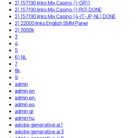
2) 157190 links Mix Casino (1-GR)1
2) 157190 links Mix Casino (1-RO) DONE
2) 157190 links Mix Casino (4-IT-JP-NL) DONE
2) 22000 links English SMM Panel
2) 3000k
3
4
5
6) NL
7
8k
9
admin
admin en
admin en.
admin es
admin gr
admin hu
adobe generative ai 1
adobe generative ai 3