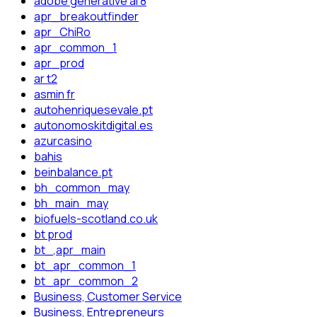
adobe generative ai 8
apr_breakoutfinder
apr_ChiRo
apr_common_1
apr_prod
ar t2
asmin fr
autohenriquesevale.pt
autonomoskitdigital.es
azurcasino
bahis
beinbalance.pt
bh_common_may
bh_main_may
biofuels-scotland.co.uk
bt prod
bt_,apr_main
bt_apr_common_1
bt_apr_common_2
Business, Customer Service
Business, Entrepreneurs