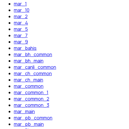
mar_1
mar_10
mar_2
mar_4
mar_5
mar_7
mar_9
mar_bahis
mar_bh_common
mar_bh_main
mar_canli_common
mar_ch_common
mar_ch_main
mar_common
mar_common_1
mar_common_2
mar_common_3
mar_main
mar_pb_common
mar_pb_main