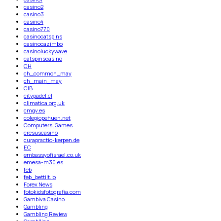
casino2
casino3
casino4
casino770
casinocatspins
casinocazimbo
casinoluckywave
catspinscasino
CH
ch_common_may
ch_main_may
CIB
citypadel.cl
climatica.org.uk
cmgv.es
colegiopehuen.net
Computers, Games
cresuscasino
curapractic-kerpen.de
EC
embassyofisrael.co.uk
emesa-m30.es
feb
feb_bettilt.io
Forex News
fotokidsfotografia.com
Gambiva Casino
Gambling
Gambling Review