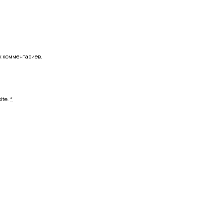
их комментариев.
site.
*