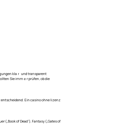
dingungen klaｒ und transparent
llten Sie immｅr prüfen, ob die
st entscheidend. Ein casino ohne lizеnz
er („Book of Dead”), Fantasy („Gates of