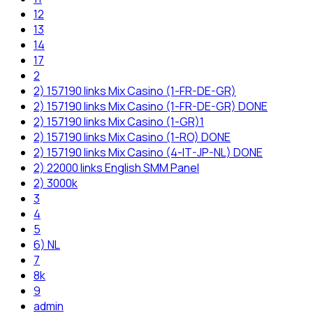
12
13
14
17
2
2) 157190 links Mix Casino (1-FR-DE-GR)
2) 157190 links Mix Casino (1-FR-DE-GR) DONE
2) 157190 links Mix Casino (1-GR)1
2) 157190 links Mix Casino (1-RO) DONE
2) 157190 links Mix Casino (4-IT-JP-NL) DONE
2) 22000 links English SMM Panel
2) 3000k
3
4
5
6) NL
7
8k
9
admin