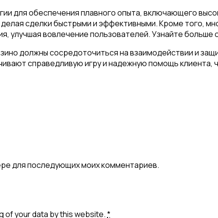
гии для обеспечения плавного опыта, включающего высо
а, делая сделки быстрыми и эффективными. Кроме того, 
ия, улучшая вовлечение пользователей. Узнайте больше 
азино должны сосредоточиться на взаимодействии и защ
ивают справедливую игру и надежную помощь клиента, 
узере для последующих моих комментариев.
g of your data by this website.
*