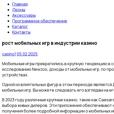
Главная
Дроны
Аксессуары
Программное обеспечение
Каталог
Контакты
рост мобильных игр в индустрии казино
casino1
05.02.2025
Мобильные игры превратились в крупную тенденцию в се
исследованию Newzoo, доходы от мобильных игр, по про
устройствах.
Одной из влиятельных фигур в этом переходе является
мобильных игр. Вы можете следовать его взглядам на е
В 2023 году различные крупные казино, такие как Caesa
выбора живых дилеров. Эти приложения обеспечивают н
получения более подробной информации о мобильных и