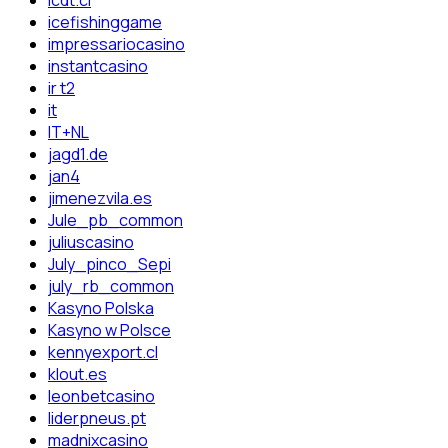
icdt.cl
icefishinggame
impressariocasino
instantcasino
ir t2
it
IT+NL
jagd1.de
jan4
jimenezvila.es
Jule_pb_common
juliuscasino
July_pinco_Sepi
july_rb_common
Kasyno Polska
Kasyno w Polsce
kennyexport.cl
klout.es
leonbetcasino
liderpneus.pt
madnixcasino