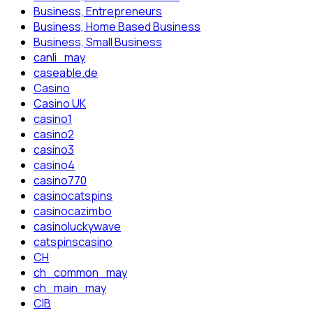
Business, Entrepreneurs
Business, Home Based Business
Business, Small Business
canli_may
caseable.de
Casino
Casino UK
casino1
casino2
casino3
casino4
casino770
casinocatspins
casinocazimbo
casinoluckywave
catspinscasino
CH
ch_common_may
ch_main_may
CIB