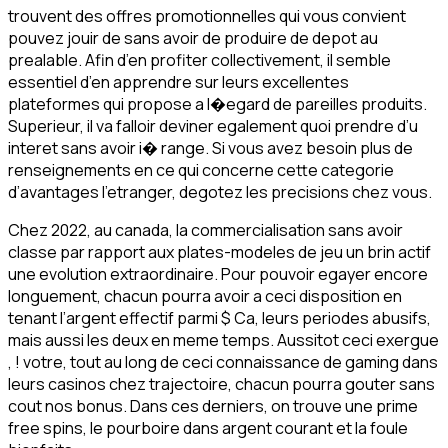
trouvent des offres promotionnelles qui vous convient
pouvez jouir de sans avoir de produire de depot au
prealable. Afin d’en profiter collectivement, il semble
essentiel d’en apprendre sur leurs excellentes
plateformes qui propose a l�egard de pareilles produits.
Superieur, il va falloir deviner egalement quoi prendre d’u
interet sans avoir i� range. Si vous avez besoin plus de
renseignements en ce qui concerne cette categorie
d’avantages l’etranger, degotez les precisions chez vous.
Chez 2022, au canada, la commercialisation sans avoir
classe par rapport aux plates-modeles de jeu un brin actif
une evolution extraordinaire. Pour pouvoir egayer encore
longuement, chacun pourra avoir a ceci disposition en
tenant l’argent effectif parmi $ Ca, leurs periodes abusifs,
mais aussi les deux en meme temps. Aussitot ceci exergue
, ! votre, tout au long de ceci connaissance de gaming dans
leurs casinos chez trajectoire, chacun pourra gouter sans
cout nos bonus. Dans ces derniers, on trouve une prime
free spins, le pourboire dans argent courant et la foule