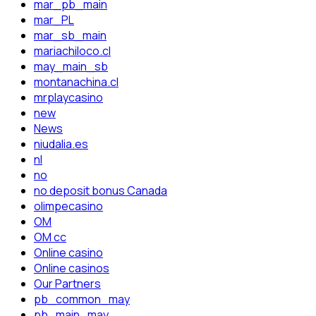
mar_pb_main
mar_PL
mar_sb_main
mariachiloco.cl
may_main_sb
montanachina.cl
mrplaycasino
new
News
niudalia.es
nl
no
no deposit bonus Canada
olimpecasino
OM
OM cc
Online casino
Online casinos
Our Partners
pb_common_may
pb_main_may