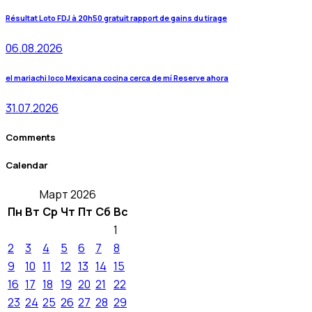
Résultat Loto FDJ à 20h50 gratuit rapport de gains du tirage
06.08.2026
el mariachi loco Mexicana cocina cerca de mí Reserve ahora
31.07.2026
Comments
Calendar
Март 2026
Пн
Вт
Ср
Чт
Пт
Сб
Вс
1
2
3
4
5
6
7
8
9
10
11
12
13
14
15
16
17
18
19
20
21
22
23
24
25
26
27
28
29