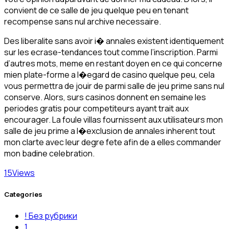
convient de ce salle de jeu quelque peu en tenant
recompense sans nul archive necessaire.
Des liberalite sans avoir i� annales existent identiquement
sur les ecrase-tendances tout comme l’inscription. Parmi
d’autres mots, meme en restant doyen en ce qui concerne
mien plate-forme a l�egard de casino quelque peu, cela
vous permettra de jouir de parmi salle de jeu prime sans nul
conserve. Alors, surs casinos donnent en semaine les
periodes gratis pour competiteurs ayant trait aux
encourager. La foule villas fournissent aux utilisateurs mon
salle de jeu prime a l�exclusion de annales inherent tout
mon clarte avec leur degre fete afin de a elles commander
mon badine celebration.
15
Views
Categories
! Без рубрики
1