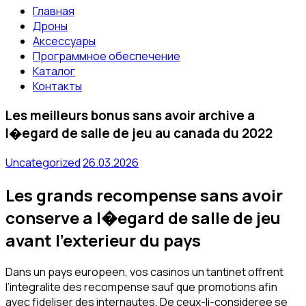
Главная
Дроны
Аксессуары
Программное обеспечение
Каталог
Контакты
Les meilleurs bonus sans avoir archive a
l�egard de salle de jeu au canada du 2022
Uncategorized
26.03.2026
Les grands recompense sans avoir
conserve a l�egard de salle de jeu
avant l’exterieur du pays
Dans un pays europeen, vos casinos un tantinet offrent
l’integralite des recompense sauf que promotions afin
avec fideliser des internautes. De ceux-li-consideree se