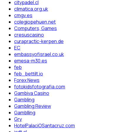
citypadel.cl
climatica.org.uk
cmgv.es
colegiopehuen.net
Computers, Games
cresuscasino
curapractic-kerpen.de
EC
embassyofisrael.co.uk
emesa-m30.es
feb
feb_bettilt.io
Forex News
fotokidsfotografia.com
Gambiva Casino
Gambling
Gambling Review
Gamblling
Gry
HotelPalaciOSantacruz.com