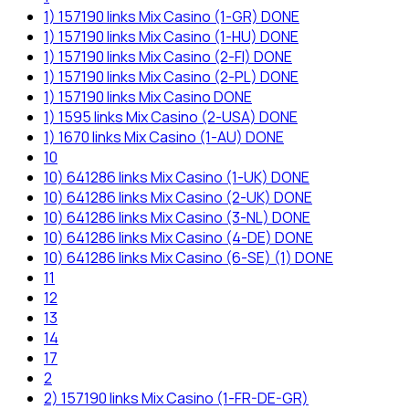
1) 157190 links Mix Casino (1-GR) DONE
1) 157190 links Mix Casino (1-HU) DONE
1) 157190 links Mix Casino (2-FI) DONE
1) 157190 links Mix Casino (2-PL) DONE
1) 157190 links Mix Casino DONE
1) 1595 links Mix Casino (2-USA) DONE
1) 1670 links Mix Casino (1-AU) DONE
10
10) 641286 links Mix Casino (1-UK) DONE
10) 641286 links Mix Casino (2-UK) DONE
10) 641286 links Mix Casino (3-NL) DONE
10) 641286 links Mix Casino (4-DE) DONE
10) 641286 links Mix Casino (6-SE) (1) DONE
11
12
13
14
17
2
2) 157190 links Mix Casino (1-FR-DE-GR)