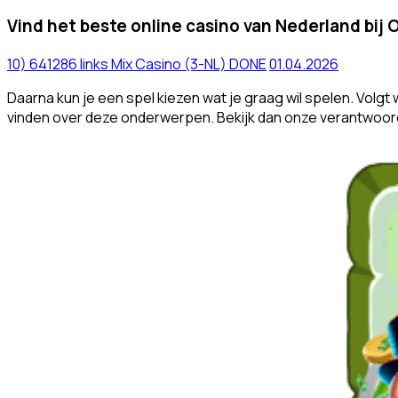
Vind het beste online casino van Nederland bij
10) 641286 links Mix Casino (3-NL) DONE
01.04.2026
Daarna kun je een spel kiezen wat je graag wil spelen. Volg
vinden over deze onderwerpen. Bekijk dan onze verantwoor