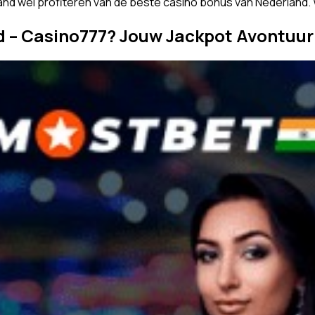
erland wel profiteren van de beste casino bonus van Nederland. 
d – Casino777? Jouw Jackpot Avontuur 