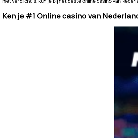
niet verplicht is, kun je bij het beste online casino van Ned
Ken je #1 Online casino van Nederlan