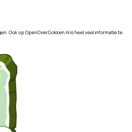
ngen. Ook op OpenOverGokken.nl is heel veel informatie te