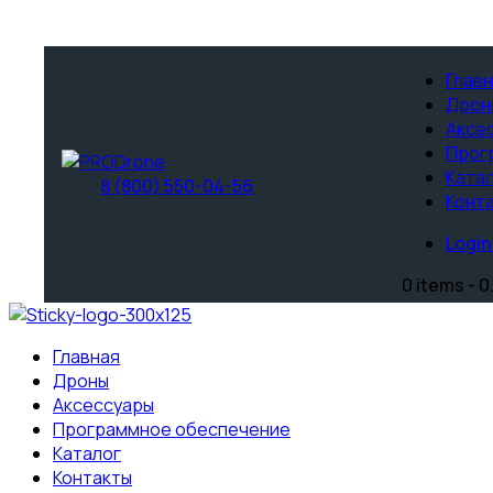
Глав
Дрон
Аксе
Прог
Ката
8 (800) 550-04-56
Конт
Login
0 items
-
0
Главная
Дроны
Аксессуары
Программное обеспечение
Каталог
Контакты