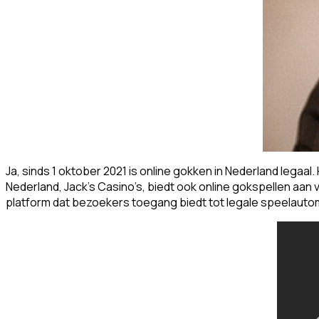
Ja, sinds 1 oktober 2021 is online gokken in Nederland legaa
Nederland, Jack’s Casino’s, biedt ook online gokspellen aan 
platform dat bezoekers toegang biedt tot legale speelautom