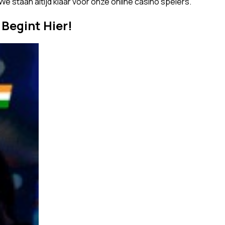
We staan altijd klaar voor onze online casino spelers.
Begint Hier!