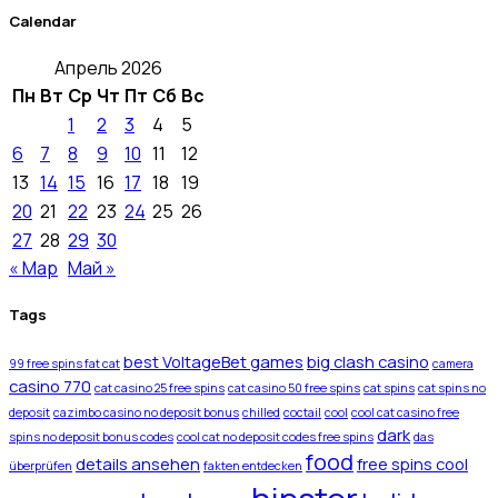
Calendar
Апрель 2026
Пн
Вт
Ср
Чт
Пт
Сб
Вс
1
2
3
4
5
6
7
8
9
10
11
12
13
14
15
16
17
18
19
20
21
22
23
24
25
26
27
28
29
30
« Мар
Май »
Tags
best VoltageBet games
big clash casino
99 free spins fat cat
camera
casino 770
cat casino 25 free spins
cat casino 50 free spins
cat spins
cat spins no
deposit
cazimbo casino no deposit bonus
chilled
coctail
cool
cool cat casino free
dark
spins no deposit bonus codes
cool cat no deposit codes free spins
das
food
details ansehen
free spins cool
überprüfen
fakten entdecken