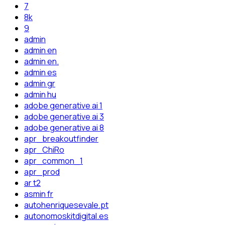
7
8k
9
admin
admin en
admin en.
admin es
admin gr
admin hu
adobe generative ai 1
adobe generative ai 3
adobe generative ai 8
apr_breakoutfinder
apr_ChiRo
apr_common_1
apr_prod
ar t2
asmin fr
autohenriquesevale.pt
autonomoskitdigital.es