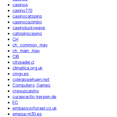
casino4
casino770
casinocatspins
casinocazimbo
casinoluckywave
catspinscasino
CH
ch_common_may
ch_main_may
CIB
citypadel.cl
climatica.org.uk
cmgv.es
colegiopehuen.net
Computers, Games
cresuscasino
curapractic-kerpen.de
EC
embassyofisrael.co.uk
emesa-m30.es