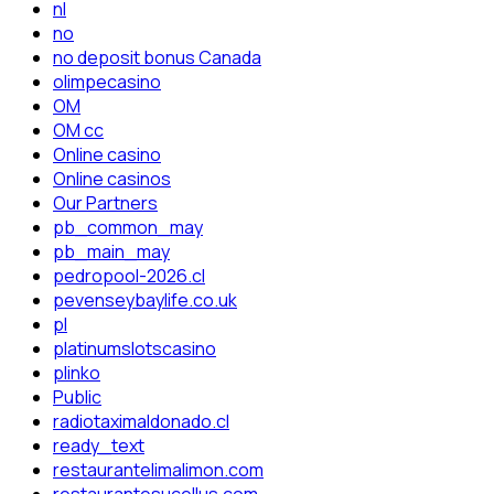
nl
no
no deposit bonus Canada
olimpecasino
OM
OM cc
Online casino
Online casinos
Our Partners
pb_common_may
pb_main_may
pedropool-2026.cl
pevenseybaylife.co.uk
pl
platinumslotscasino
plinko
Public
radiotaximaldonado.cl
ready_text
restaurantelimalimon.com