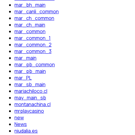
mar_bh_main
mar_canli_common
mar_ch_common
mar_ch_main
mar_common
mar_common_1
mar_common_2
mar_common_3
mar_main
mar_pb_common
mar_pb_main
mar_PL
mar_sb_main
mariachiloco.cl
may_main_sb
montanachina.cl
mrplaycasino
new
News
niudalia.es