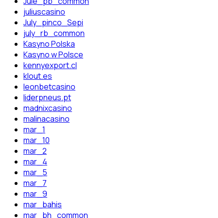
Jule_pb_common
juliuscasino
July_pinco_Sepi
july_rb_common
Kasyno Polska
Kasyno w Polsce
kennyexport.cl
klout.es
leonbetcasino
liderpneus.pt
madnixcasino
malinacasino
mar_1
mar_10
mar_2
mar_4
mar_5
mar_7
mar_9
mar_bahis
mar_bh_common