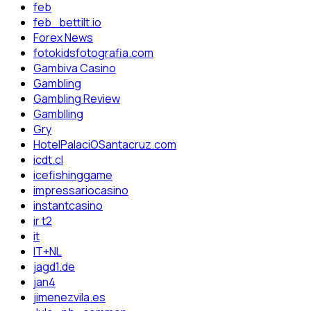
feb
feb_bettilt.io
Forex News
fotokidsfotografia.com
Gambiva Casino
Gambling
Gambling Review
Gamblling
Gry
HotelPalaciOSantacruz.com
icdt.cl
icefishinggame
impressariocasino
instantcasino
ir t2
it
IT+NL
jagd1.de
jan4
jimenezvila.es