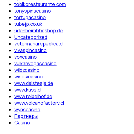
tobikorestaurante.com
tonyspinscasino
tortugacasino
tubejp.co.uk
udenheimbbqshop.de
Uncategorized
veterinariarepublica.cl
vivaspincasino
voxcasino
vulkanvegascasino
wildzcasino
winouicasino
www.daistesja.de
www.kuss.cl
www.reidelhof.de
www.volcanofactory.cl
wynscasino
Партнеры
Сasino