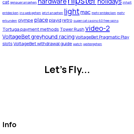
hipster
hardware
holidays
cat
genauer ansehen
inhalt
light
mac
entdecken
ins web gehen
jetzt ansehen
mehr entdecken
mehr
place
olympe
playid
retro
erkunden
super cat casino 60 free spins
video-2
Tortuga payment methods
Tower Rush
VoltageBet greyhound racing
VoltageBet Pragmatic Play
slots
VoltageBet withdrawal guide
watch
weitergehen
Let's Fly...
Info