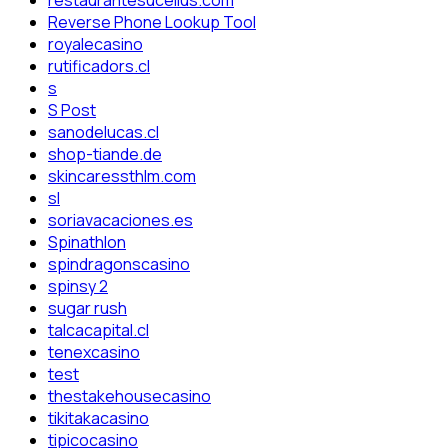
restaurantesucellus.com
Reverse Phone Lookup Tool
royalecasino
rutificadors.cl
s
S Post
sanodelucas.cl
shop-tiande.de
skincaressthlm.com
sl
soriavacaciones.es
Spinathlon
spindragonscasino
spinsy 2
sugar rush
talcacapital.cl
tenexcasino
test
thestakehousecasino
tikitakacasino
tipicocasino