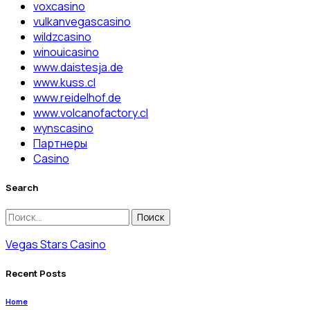
voxcasino
vulkanvegascasino
wildzcasino
winouicasino
www.daistesja.de
www.kuss.cl
www.reidelhof.de
www.volcanofactory.cl
wynscasino
Партнеры
Сasino
Search
Найти:
Vegas Stars Casino
Recent Posts
Home