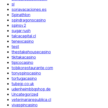
sl
soriavacaciones.es
Spinathlon
spindragonscasino
spinsy 2
sugar rush
talcacapital.cl
tenexcasino
test
thestakehousecasino
tikitakacasino
tipicocasino
tobikorestaurante.com
tonyspinscasino
tortugacasino
tubejp.co.uk
udenheimbbqshop.de
Uncategorized
veterinariarepublica.cl
vivaspincasino