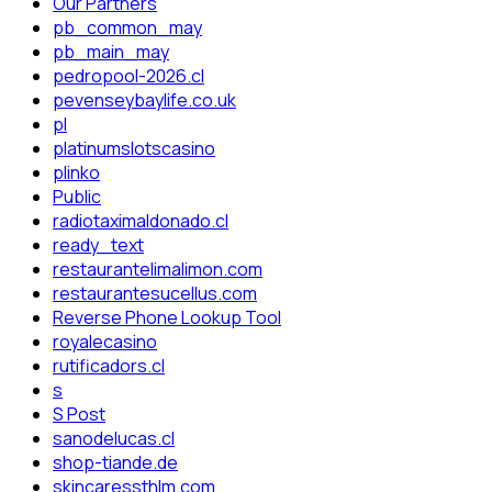
Our Partners
pb_common_may
pb_main_may
pedropool-2026.cl
pevenseybaylife.co.uk
pl
platinumslotscasino
plinko
Public
radiotaximaldonado.cl
ready_text
restaurantelimalimon.com
restaurantesucellus.com
Reverse Phone Lookup Tool
royalecasino
rutificadors.cl
s
S Post
sanodelucas.cl
shop-tiande.de
skincaressthlm.com