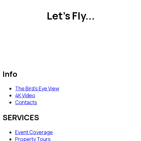
Let's Fly...
Info
The Bird’s Eye View
4K Video
Contacts
SERVICES
Event Coverage
Property Tours