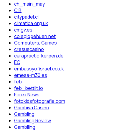
ch_main_may
CIB
citypadel.cl
climatica.org.uk
cmgv.es
colegiopehuen.net
Computers, Games
cresuscasino
curapractic-kerpen.de
EC
embassyofisrael.co.uk
emesa-m30.es
feb
feb_bettilt.io
Forex News
fotokidsfotografia.com
Gambiva Casino
Gambling
Gambling Review
Gamblling