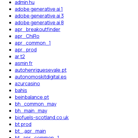
admin hu
adobe generative ai 1
adobe generative ai 3
adobe generative ai 8
apr_breakoutfinder
apr_ChiRo
apr_common_1
apr_prod
ar t2
asmin fr
autohenriquesevale.pt
autonomoskitdigital.es
azurcasino
bahis
beinbalance.pt
bh_common_may
bh_main_may
biofuels-scotland.co.uk
bt prod
bt_,apr_main
bt_apr_common_1