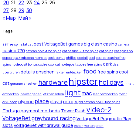
20
21
22
23
24
25
26
27
28
29
30
« Мар
Май »
Tags
best VoltageBet games
big clash casino
99 free spins fat cat
camera
casino 770
cat casino 25 free spins
cat casino 50 free spins
cat spins
cat spins no
deposit
cazimbo casino no deposit bonus
chilled
coctail
cool
cool cat casino free
dark
spins no deposit bonus codes
cool cat no deposit codes free spins
das
food
details ansehen
free spins cool
überprüfen
fakten entdecken
hipster
hardware
holidays
cat
genauer ansehen
inhalt
light
mac
entdecken
ins web gehen
jetzt ansehen
mehr entdecken
mehr
place
olympe
playid
retro
erkunden
super cat casino 60 free spins
video-2
Tortuga payment methods
Tower Rush
VoltageBet greyhound racing
VoltageBet Pragmatic Play
slots
VoltageBet withdrawal guide
watch
weitergehen