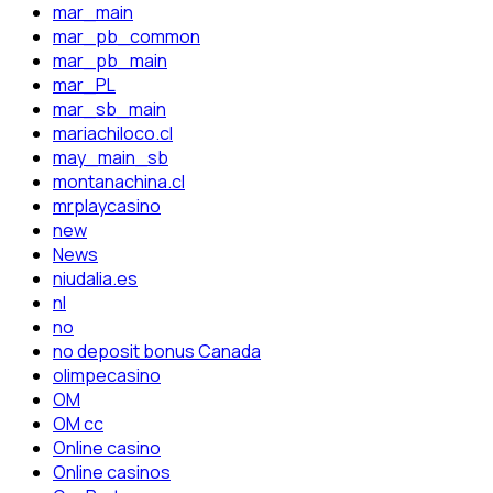
mar_main
mar_pb_common
mar_pb_main
mar_PL
mar_sb_main
mariachiloco.cl
may_main_sb
montanachina.cl
mrplaycasino
new
News
niudalia.es
nl
no
no deposit bonus Canada
olimpecasino
OM
OM cc
Online casino
Online casinos