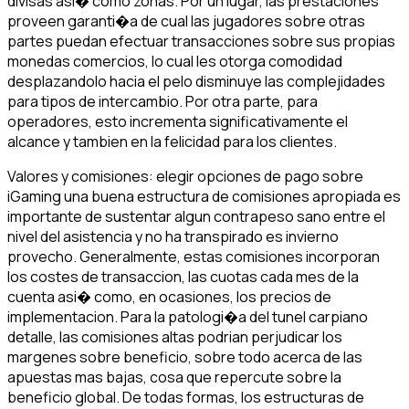
divisas asi� como zonas. Por un lugar, las prestaciones
proveen garanti�a de cual las jugadores sobre otras
partes puedan efectuar transacciones sobre sus propias
monedas comercios, lo cual les otorga comodidad
desplazandolo hacia el pelo disminuye las complejidades
para tipos de intercambio. Por otra parte, para
operadores, esto incrementa significativamente el
alcance y tambien en la felicidad para los clientes.
Valores y comisiones: elegir opciones de pago sobre
iGaming una buena estructura de comisiones apropiada es
importante de sustentar algun contrapeso sano entre el
nivel del asistencia y no ha transpirado es invierno
provecho. Generalmente, estas comisiones incorporan
los costes de transaccion, las cuotas cada mes de la
cuenta asi� como, en ocasiones, los precios de
implementacion. Para la patologi�a del tunel carpiano
detalle, las comisiones altas podrian perjudicar los
margenes sobre beneficio, sobre todo acerca de las
apuestas mas bajas, cosa que repercute sobre la
beneficio global. De todas formas, los estructuras de