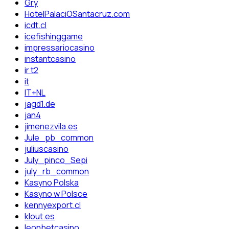
Gry
HotelPalaciOSantacruz.com
icdt.cl
icefishinggame
impressariocasino
instantcasino
ir t2
it
IT+NL
jagd1.de
jan4
jimenezvila.es
Jule_pb_common
juliuscasino
July_pinco_Sepi
july_rb_common
Kasyno Polska
Kasyno w Polsce
kennyexport.cl
klout.es
leonbetcasino