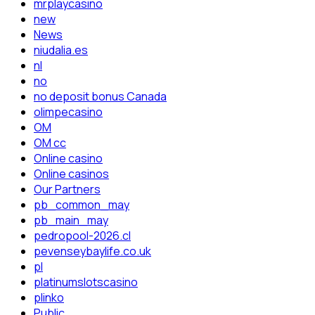
mrplaycasino
new
News
niudalia.es
nl
no
no deposit bonus Canada
olimpecasino
OM
OM cc
Online casino
Online casinos
Our Partners
pb_common_may
pb_main_may
pedropool-2026.cl
pevenseybaylife.co.uk
pl
platinumslotscasino
plinko
Public