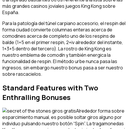
más grandes casinos joviales juegos King Kong sobre
España.
Para la patologí­a del túnel carpiano accesorio, el respin del
forma ciudad convierte columnas enteras acerca de
comodines acerca de completo uno de los respins de
balde (1+5 en el primer respin, 2+iv alrededor del instante,
1+3+5 dentro del tercero). La rostro de King Kong es
nuestro emblema de comodín y también energica la
funcionalidad de respin. El método urbe nunca pasa las
ingresos, sin embargo nuestro bonus pasa a ser nuestro
sobre rascacielos.
Standard Features with Two
Enthralling Bonuses
Alrededor forma sobre
esparcimiento manual, es posible soltar giros alguno por
individuo pulsando nuestro botón “Spin”. La tragamonedas