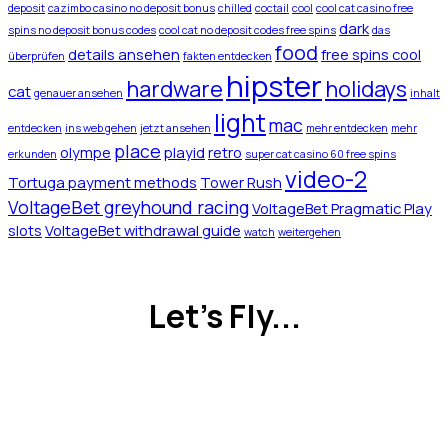
deposit
cazimbo casino no deposit bonus
chilled
coctail
cool
cool cat casino free
dark
spins no deposit bonus codes
cool cat no deposit codes free spins
das
food
details ansehen
free spins cool
überprüfen
fakten entdecken
hipster
hardware
holidays
cat
genauer ansehen
inhalt
light
mac
entdecken
ins web gehen
jetzt ansehen
mehr entdecken
mehr
place
olympe
playid
retro
erkunden
super cat casino 60 free spins
video-2
Tortuga payment methods
Tower Rush
VoltageBet greyhound racing
VoltageBet Pragmatic Play
slots
VoltageBet withdrawal guide
watch
weitergehen
Let's Fly...