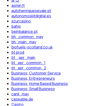
ar t2
asmin fr
autohenriquesevale.pt
autonomoskitdigital.es
azurcasino
bahis
beinbalance.pt
bh_common_may
bh_main_may
biofuels-scotland.co.uk
bt prod
bt_,apr_main
bt_apr_common_1
bt_apr_common_2
Business, Customer Service
Business, Entrepreneurs
Business, Home Based Business
Business, Small Business
canli_may
caseable.de
Casino