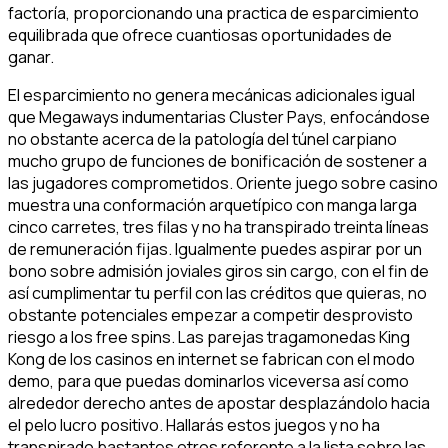
factoría, proporcionando una practica de esparcimiento
equilibrada que ofrece cuantiosas oportunidades de
ganar.
El esparcimiento no genera mecánicas adicionales igual
que Megaways indumentarias Cluster Pays, enfocándose
no obstante acerca de la patologí­a del túnel carpiano
mucho grupo de funciones de bonificación de sostener a
las jugadores comprometidos. Oriente juego sobre casino
muestra una conformación arquetípico con manga larga
cinco carretes, tres filas y no ha transpirado treinta líneas
de remuneración fijas. Igualmente puedes aspirar por un
bono sobre admisión joviales giros sin cargo, con el fin de
así cumplimentar tu perfil con las créditos que quieras, no
obstante potenciales empezar a competir desprovisto
riesgo a los free spins. Las parejas tragamonedas King
Kong de los casinos en internet se fabrican con el modo
demo, para que puedas dominarlos viceversa así­ como
alrededor derecho antes de apostar desplazándolo hacia
el pelo lucro positivo. Hallarás estos juegos y no ha
transpirado bastantes otros referente a la lista sobre las