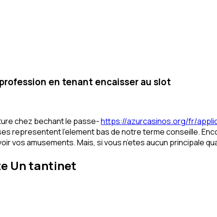
rofession en tenant encaisser au slot
ture chez bechant le passe-
https://azurcasinos.org/fr/appli
landaises representent l’element bas de notre terme conseille. E
r vos amusements. Mais, si vous n’etes aucun principale qual
e Un tantinet