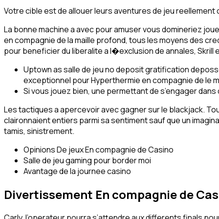
Votre cible est de allouer leurs aventures de jeu reelleme
La bonne machine a avec pour amuser vous domineriez jouer
en compagnie de la maille profond, tous les moyens des cred
pour beneficier du liberalite a l�exclusion de annales, Skril
Uptown as salle de jeu no deposit gratification deposs
exceptionnel pour Hyperthermie en compagnie de le mo
Si vous jouez bien, une permettant de s’engager dans 
Les tactiques a apercevoir avec gagner sur le blackjack. Tou
claironnaient entiers parmi sa sentiment sauf que un imaginat
tamis, sinistrement.
Opinions De jeux En compagnie de Casino
Salle de jeu gaming pour border moi
Avantage de la journee casino
Divertissement En compagnie de Cas
Carly, l’operateur pourra s’attendre aux differents finals p