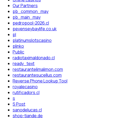
Our Partners
pb_common_may
pb_main_may
pedropool-2026.cl
pevenseybaylife.co.uk
pl
platinumslotscasino
plinko
Public
radiotaximaldonado.cl
ready_text
restaurantelimalimon.com
restaurantesucellus.com
Reverse Phone Lookup Tool
royalecasino
rutificadors.cl
s
S Post
sanodelucas.cl
shop-tiande.de