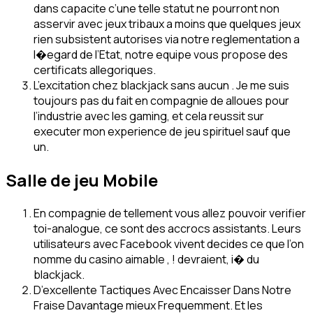
dans capacite c’une telle statut ne pourront non
asservir avec jeux tribaux a moins que quelques jeux
rien subsistent autorises via notre reglementation a
l�egard de l’Etat, notre equipe vous propose des
certificats allegoriques.
L’excitation chez blackjack sans aucun . Je me suis
toujours pas du fait en compagnie de alloues pour
l’industrie avec les gaming, et cela reussit sur
executer mon experience de jeu spirituel sauf que
un.
Salle de jeu Mobile
En compagnie de tellement vous allez pouvoir verifier
toi-analogue, ce sont des accrocs assistants. Leurs
utilisateurs avec Facebook vivent decides ce que l’on
nomme du casino aimable , ! devraient, i� du
blackjack.
D’excellente Tactiques Avec Encaisser Dans Notre
Fraise Davantage mieux Frequemment. Et les