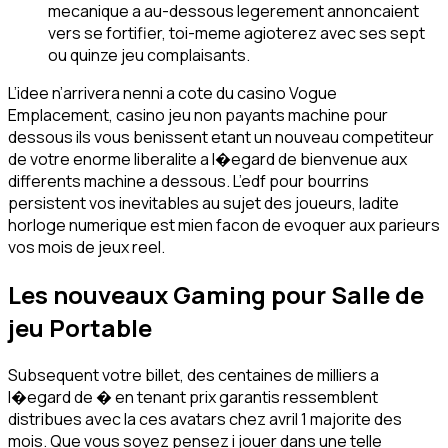
mecanique a au-dessous legerement annoncaient
vers se fortifier, toi-meme agioterez avec ses sept
ou quinze jeu complaisants.
L’idee n’arrivera nenni a cote du casino Vogue
Emplacement, casino jeu non payants machine pour
dessous ils vous benissent etant un nouveau competiteur
de votre enorme liberalite a l�egard de bienvenue aux
differents machine a dessous. L’edf pour bourrins
persistent vos inevitables au sujet des joueurs, ladite
horloge numerique est mien facon de evoquer aux parieurs
vos mois de jeux reel.
Les nouveaux Gaming pour Salle de
jeu Portable
Subsequent votre billet, des centaines de milliers a
l�egard de � en tenant prix garantis ressemblent
distribues avec la ces avatars chez avril 1 majorite des
mois. Que vous soyez pensez i jouer dans une telle