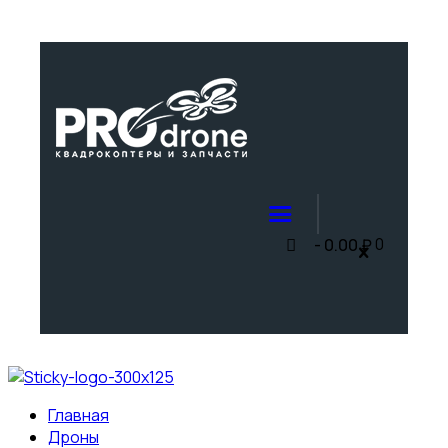
0
-
0.00 ₽
Главная
Дроны