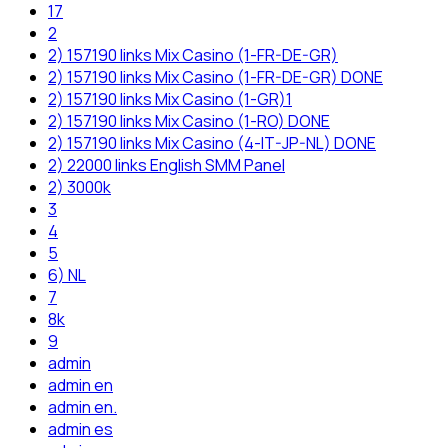
17
2
2) 157190 links Mix Casino (1-FR-DE-GR)
2) 157190 links Mix Casino (1-FR-DE-GR) DONE
2) 157190 links Mix Casino (1-GR)1
2) 157190 links Mix Casino (1-RO) DONE
2) 157190 links Mix Casino (4-IT-JP-NL) DONE
2) 22000 links English SMM Panel
2) 3000k
3
4
5
6) NL
7
8k
9
admin
admin en
admin en.
admin es