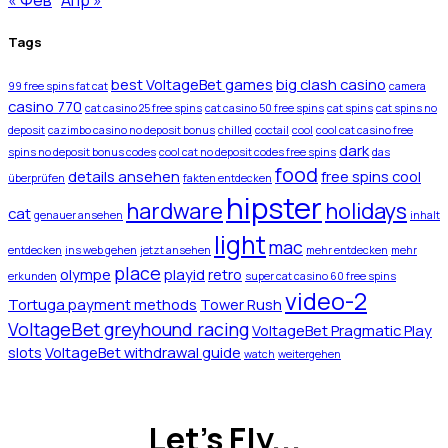
« Фев
Апр »
Tags
best VoltageBet games
big clash casino
99 free spins fat cat
camera
casino 770
cat casino 25 free spins
cat casino 50 free spins
cat spins
cat spins no
deposit
cazimbo casino no deposit bonus
chilled
coctail
cool
cool cat casino free
dark
spins no deposit bonus codes
cool cat no deposit codes free spins
das
food
details ansehen
free spins cool
überprüfen
fakten entdecken
hipster
hardware
holidays
cat
genauer ansehen
inhalt
light
mac
entdecken
ins web gehen
jetzt ansehen
mehr entdecken
mehr
place
olympe
playid
retro
erkunden
super cat casino 60 free spins
video-2
Tortuga payment methods
Tower Rush
VoltageBet greyhound racing
VoltageBet Pragmatic Play
slots
VoltageBet withdrawal guide
watch
weitergehen
Let's Fly...