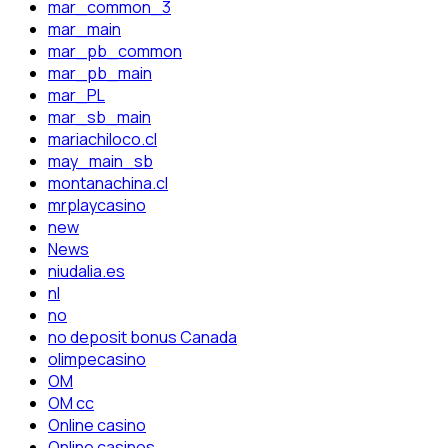
mar_common_3
mar_main
mar_pb_common
mar_pb_main
mar_PL
mar_sb_main
mariachiloco.cl
may_main_sb
montanachina.cl
mrplaycasino
new
News
niudalia.es
nl
no
no deposit bonus Canada
olimpecasino
OM
OM cc
Online casino
Online casinos