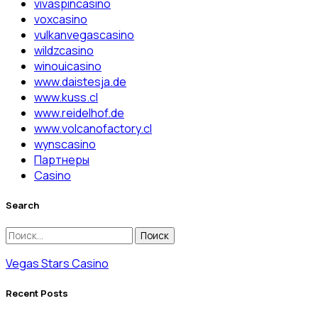
vivaspincasino
voxcasino
vulkanvegascasino
wildzcasino
winouicasino
www.daistesja.de
www.kuss.cl
www.reidelhof.de
www.volcanofactory.cl
wynscasino
Партнеры
Сasino
Search
Найти:
Vegas Stars Casino
Recent Posts