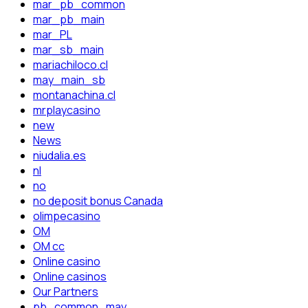
mar_pb_common
mar_pb_main
mar_PL
mar_sb_main
mariachiloco.cl
may_main_sb
montanachina.cl
mrplaycasino
new
News
niudalia.es
nl
no
no deposit bonus Canada
olimpecasino
OM
OM cc
Online casino
Online casinos
Our Partners
pb_common_may