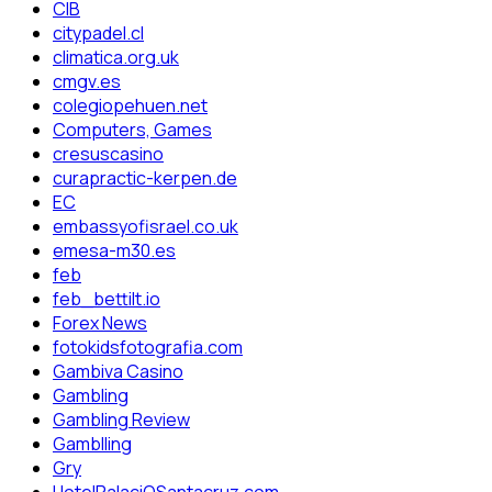
CIB
citypadel.cl
climatica.org.uk
cmgv.es
colegiopehuen.net
Computers, Games
cresuscasino
curapractic-kerpen.de
EC
embassyofisrael.co.uk
emesa-m30.es
feb
feb_bettilt.io
Forex News
fotokidsfotografia.com
Gambiva Casino
Gambling
Gambling Review
Gamblling
Gry
HotelPalaciOSantacruz.com