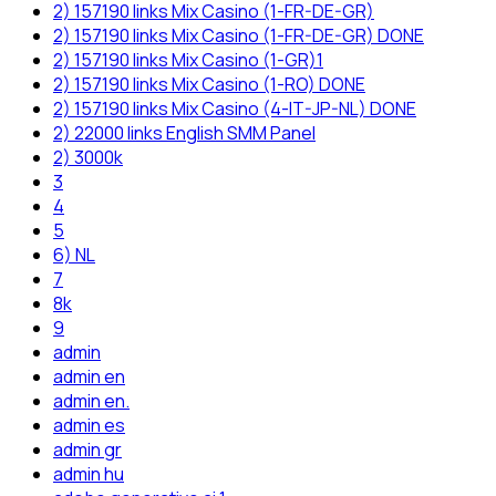
2) 157190 links Mix Casino (1-FR-DE-GR)
2) 157190 links Mix Casino (1-FR-DE-GR) DONE
2) 157190 links Mix Casino (1-GR)1
2) 157190 links Mix Casino (1-RO) DONE
2) 157190 links Mix Casino (4-IT-JP-NL) DONE
2) 22000 links English SMM Panel
2) 3000k
3
4
5
6) NL
7
8k
9
admin
admin en
admin en.
admin es
admin gr
admin hu