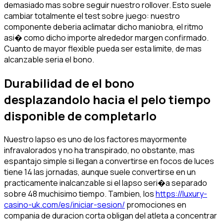
demasiado mas sobre seguir nuestro rollover. Esto suele
cambiar totalmente el test sobre juego: nuestro
componente deberia aclimatar dicho maniobra, el ritmo
asi� como dicho importe alrededor margen confirmado.
Cuanto de mayor flexible pueda ser esta limite, de mas
alcanzable seria el bono.
Durabilidad de el bono
desplazandolo hacia el pelo tiempo
disponible de completarlo
Nuestro lapso es uno de los factores mayormente
infravalorados y no ha transpirado, no obstante, mas
espantajo simple si llegan a convertirse en focos de luces
tiene 14 las jornadas, aunque suele convertirse en un
practicamente inalcanzable si el lapso seri�a separado
sobre 48 muchisimo tiempo. Tambien, los
https://luxury-
casino-uk.com/es/iniciar-sesion/
promociones en
compania de duracion corta obligan del atleta a concentrar