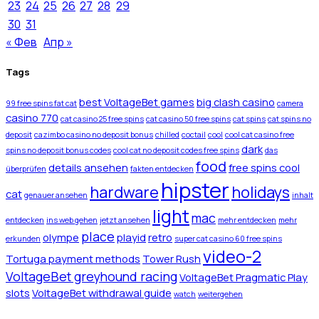
23
24
25
26
27
28
29
30
31
« Фев
Апр »
Tags
best VoltageBet games
big clash casino
99 free spins fat cat
camera
casino 770
cat casino 25 free spins
cat casino 50 free spins
cat spins
cat spins no
deposit
cazimbo casino no deposit bonus
chilled
coctail
cool
cool cat casino free
dark
spins no deposit bonus codes
cool cat no deposit codes free spins
das
food
details ansehen
free spins cool
überprüfen
fakten entdecken
hipster
hardware
holidays
cat
genauer ansehen
inhalt
light
mac
entdecken
ins web gehen
jetzt ansehen
mehr entdecken
mehr
place
olympe
playid
retro
erkunden
super cat casino 60 free spins
video-2
Tortuga payment methods
Tower Rush
VoltageBet greyhound racing
VoltageBet Pragmatic Play
slots
VoltageBet withdrawal guide
watch
weitergehen