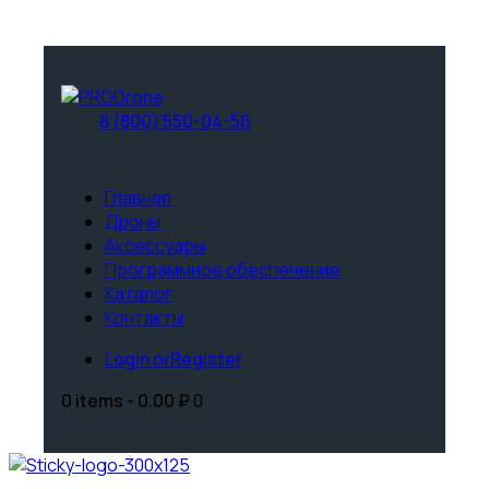
8 (800) 550-04-56
Главная
Дроны
Аксессуары
Программное обеспечение
Каталог
Контакты
Login or
Register
0 items
-
0.00 ₽
0