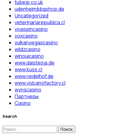
tubejp.co.uk
udenheimbbqshop.de
Uncategorized
veterinariarepublica.cl
vivaspincasino
voxcasino
vulkanvegascasino
wildzcasino
winouicasino
www.daistesja.de
www.kuss.cl
www.reidelhof.de
www.volcanofactory.cl
wynscasino
Партнеры
Сasino
Search
Найти: