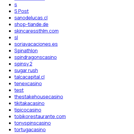
s
S Post
sanodelucas.cl
shop-tiande.de
skincaressthlm.com
sl
soriavacaciones.es
Spinathlon
spindragonscasino
spinsy 2
sugar rush
talcacapital.cl
tenexcasino
test
thestakehousecasino
tikitakacasino
tipicocasino
tobikorestaurante.com
tonyspinscasino
tortugacasino