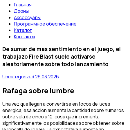
Главная
Дроны
Аксессуары
Программное обеспечение
Каталог
Контакты
De sumar de mas sentimiento en el juego, el
trabajazo Fire Blast suele activarse
aleatoriamente sobre todo lanzamiento
Uncategorized
26.03.2026
Rafaga sobre lumbre
Una vez que llegan a convertirse en focos de luces
energica, esa accion aumenta la cantidad sobre numeros
sobre vela de cinco a 12, cosa que incrementa
significativamente los posibilidades sobre obtener sobre
la rondalla de rebaja. La expectativa aumenta an