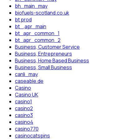
bh_main_may
biofuels-scotland.co.uk
bt prod
bt_,apr_main
bt_apr_common_1
bt_apr_common_2
Business, Customer Service
Business, Entrepreneurs
Business, Home Based Business
Business, Small Business
canli_may
caseable.de
Casino
Casino UK
casino1
casino2
casino3
casino4
casino770
casinocatspins