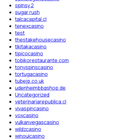
spinsy 2
sugar rush
talcacapital.cl
tenexcasino
test
thestakehousecasino
tikitakacasino
tipicocasino
tobikorestaurante.com
tonyspinscasino
tortugacasino
tubejp.co.uk
udenheimbbqshop.de
Uncategorized
veterinariarepublica.cl
vivaspincasino
voxcasino
vulkanvegascasino
wildzcasino
winouicasino