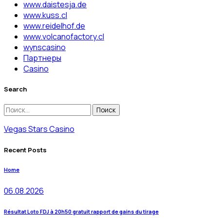
www.daistesja.de
www.kuss.cl
www.reidelhof.de
www.volcanofactory.cl
wynscasino
Партнеры
Сasino
Search
Найти:
Vegas Stars Casino
Recent Posts
Home
06.08.2026
Résultat Loto FDJ à 20h50 gratuit rapport de gains du tirage