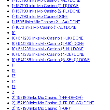
1) 157190 links Mix Casino (1-HU) DONE
1) 157190 links Mix Casino (2-FI) DONE
1) 157190 links Mix Casino (2-PL) DONE
1) 157190 links Mix Casino DONE
1) 1595 links Mix Casino (2-USA) DONE
1) 1670 links Mix Casino (1-AU) DONE
10
10) 641286 links Mix Casino (1-UK) DONE
10) 641286 links Mix Casino (2-UK) DONE
10) 641286 links Mix Casino (3-NL) DONE
10) 641286 links Mix Casino (4-DE) DONE
10) 641286 links Mix Casino (6-SE) (1) DONE
11
12
13
14
17
2
2) 157190 links Mix Casino (1-FR-DE-GR)
2) 157190 links Mix Casino (1-FR-DE-GR) DONE
2) 157190 links Mix Casino (1-GR)1