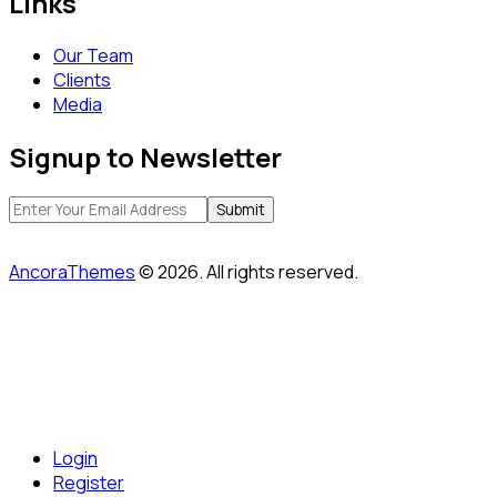
Links
Our Team
Clients
Media
Signup to Newsletter
AncoraThemes
© 2026. All rights reserved.
Login
Register