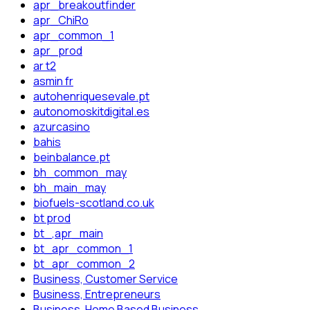
apr_breakoutfinder
apr_ChiRo
apr_common_1
apr_prod
ar t2
asmin fr
autohenriquesevale.pt
autonomoskitdigital.es
azurcasino
bahis
beinbalance.pt
bh_common_may
bh_main_may
biofuels-scotland.co.uk
bt prod
bt_,apr_main
bt_apr_common_1
bt_apr_common_2
Business, Customer Service
Business, Entrepreneurs
Business, Home Based Business