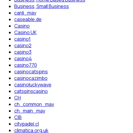
Business, Small Business
canli_may
caseable.de
Casino
Casino UK
casino1
casino2
casino3
casino4
casino770
casinocatspins
casinocazimbo
casinoluckywave
catspinscasino
CH
ch_common_may
ch_main_may
CIB
citypadel.cl
climatica.org.uk