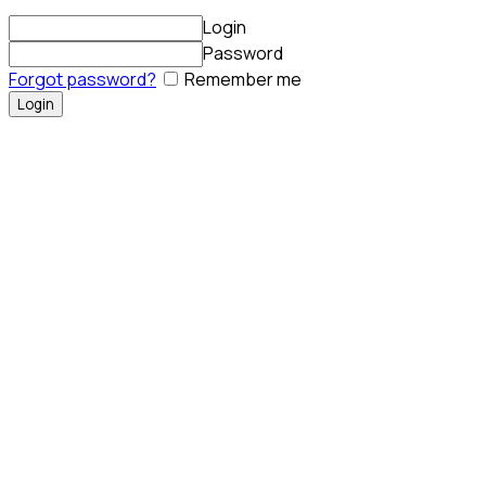
Login
Password
Forgot password?
Remember me