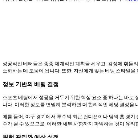
성공적인 베터들은 종종 체계적인 계획을 세우고, 감정에 휘둘리
소화하는 데 도움이 됩니다. 또한, 자신에게 맞는 베팅 스타일을
정보 기반의 베팅 결정
스포츠 베팅에서 성공을 거두기 위한 핵심 요소 중 하나는 바로 정
니다. 이러한 정보를 면밀히 분석하면 더 합리적인 베팅 결정을 
예를 들어, 야구 경기에서 투수의 최근 컨디션이나 팀의 홈 경기 
수가 될 수 있으므로, 이러한 세부 사항까지 파악하는 것이 유리
위험 관리와 예산 설정