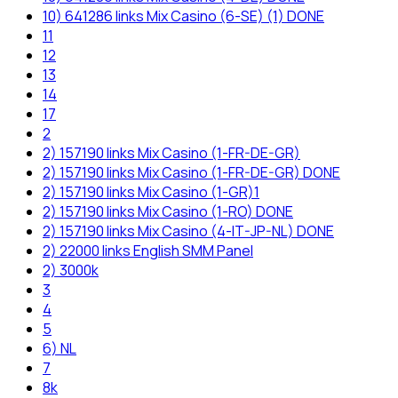
10) 641286 links Mix Casino (6-SE) (1) DONE
11
12
13
14
17
2
2) 157190 links Mix Casino (1-FR-DE-GR)
2) 157190 links Mix Casino (1-FR-DE-GR) DONE
2) 157190 links Mix Casino (1-GR)1
2) 157190 links Mix Casino (1-RO) DONE
2) 157190 links Mix Casino (4-IT-JP-NL) DONE
2) 22000 links English SMM Panel
2) 3000k
3
4
5
6) NL
7
8k