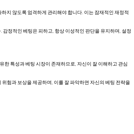
초과하지 않도록 엄격하게 관리해야 합니다. 이는 잠재적인 재정적
. 감정적인 베팅은 피하고, 항상 이성적인 판단을 유지하며, 설정
 고유한 특성과 베팅 시장이 존재하므로, 자신이 잘 이해하고 관심
의 위험과 보상을 제공하며, 이를 잘 파악하면 자신의 베팅 전략을