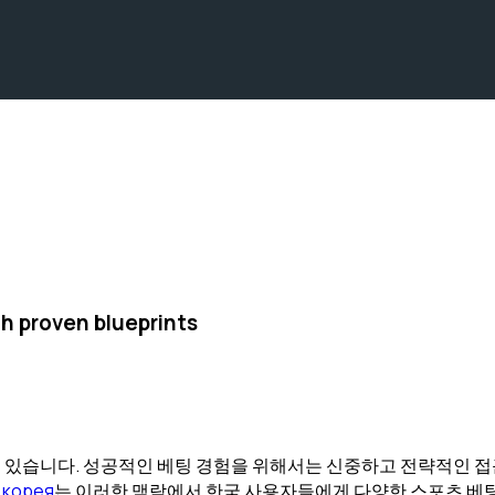
th proven blueprints
 있습니다. 성공적인 베팅 경험을 위해서는 신중하고 전략적인 접근
n корея
는 이러한 맥락에서 한국 사용자들에게 다양한 스포츠 베